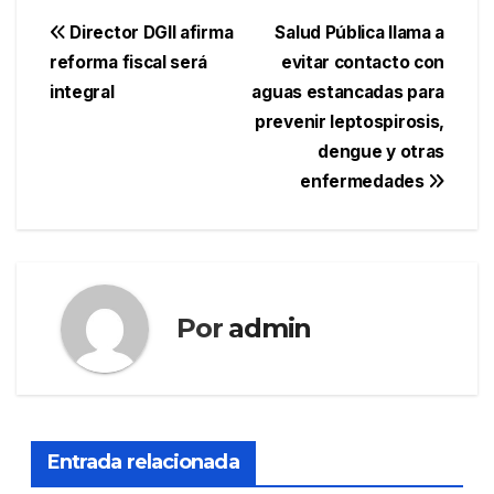
Navegación
Director DGII afirma
Salud Pública llama a
reforma fiscal será
evitar contacto con
de
integral
aguas estancadas para
entradas
prevenir leptospirosis,
dengue y otras
enfermedades
Por
admin
Entrada relacionada