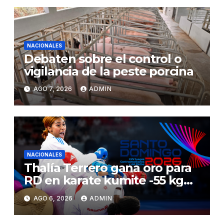
NACIONALES
Debaten sobre el control o
vigilancia de la peste porcina
AGO 7, 2026
ADMIN
NACIONALES
Thalía Terrero gana oro para
RD en karate kumite -55 kg
en Santo Domingo 2026
AGO 6, 2026
ADMIN