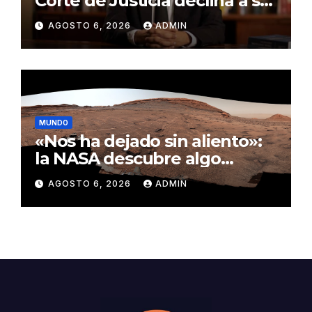
Corte de Justicia declina a ser
evaluado por el CNM
AGOSTO 6, 2026
ADMIN
MUNDO
«Nos ha dejado sin aliento»:
la NASA descubre algo
insólito en Marte
AGOSTO 6, 2026
ADMIN