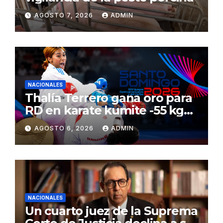
AGOSTO 7, 2026
ADMIN
NACIONALES
Thalía Terrero gana oro para
RD en karate kumite -55 kg
en Santo Domingo 2026
AGOSTO 6, 2026
ADMIN
NACIONALES
Un cuarto juez de la Suprema