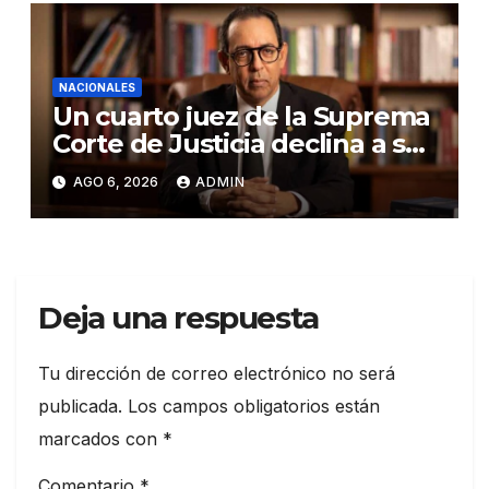
NACIONALES
Un cuarto juez de la Suprema
Corte de Justicia declina a ser
evaluado por el CNM
AGO 6, 2026
ADMIN
Deja una respuesta
Tu dirección de correo electrónico no será
publicada.
Los campos obligatorios están
marcados con
*
Comentario
*