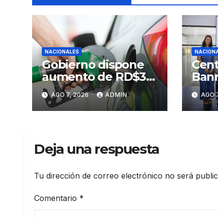
NACIONALES
NACION
Gobierno dispone
Cent
aumento de RD$3
Banr
pesos a gasolinas
Sant
AGO 7, 2026
ADMIN
AGO 7
premium y regular
Prim
Arte
Sant
Deja una respuesta
Tu dirección de correo electrónico no será publi
Comentario
*