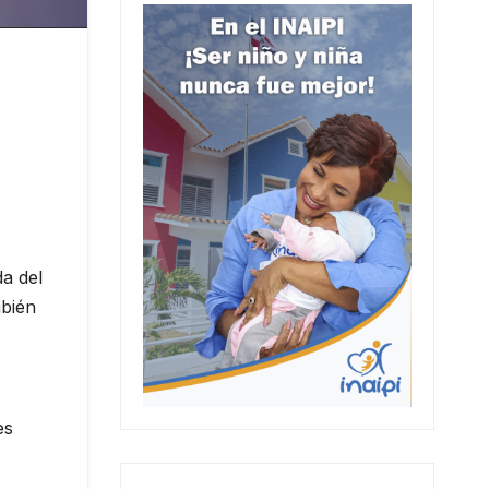
da del
mbién
es