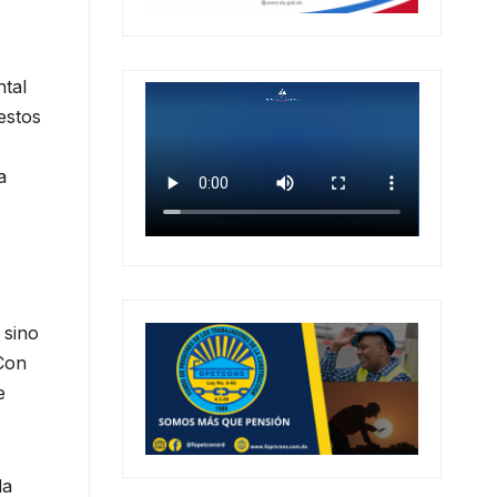
ntal
estos
a
 sino
 Con
e
la