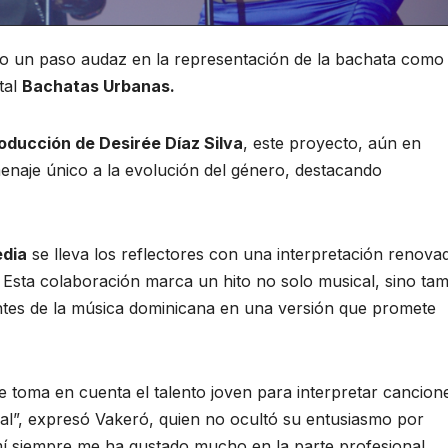
o un paso audaz en la representación de la bachata como
tal
Bachatas Urbanas.
oducción de Desirée Díaz Silva
, este proyecto, aún en
enaje único a la evolución del género, destacando
edia
se lleva los reflectores con una interpretación renova
. Esta colaboración marca un hito no solo musical, sino ta
entes de la música dominicana en una versión que promete
 toma en cuenta el talento joven para interpretar cancion
nal”, expresó Vakeró, quien no ocultó su entusiasmo por
í siempre me ha gustado mucho en la parte profesional