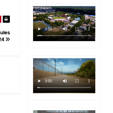
sules
-24