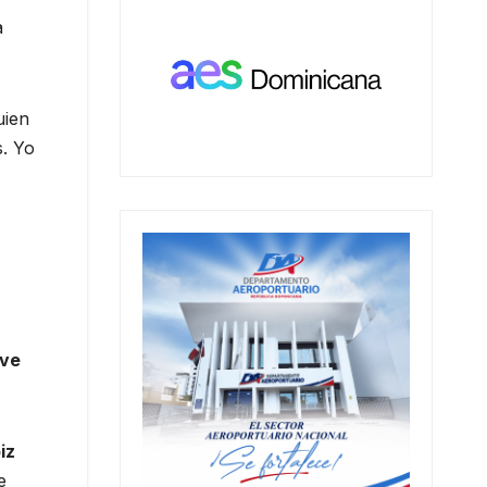
a
uien
s. Yo
lve
iz
e