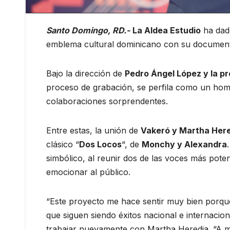
Santo Domingo, RD.-
La Aldea Estudio
ha dad
emblema cultural dominicano con su documen
Bajo la dirección de
Pedro Ángel López y la pr
proceso de grabación, se perfila como un hom
colaboraciones sorprendentes.
Entre estas, la unión de
Vakeró y Martha Her
clásico “
Dos Locos
“, de
Monchy y Alexandra
simbólico, al reunir dos de las voces más pot
emocionar al público.
“Este proyecto me hace sentir muy bien porque
que siguen siendo éxitos nacional e internacio
trabajar nuevamente con Martha Heredia. “A m