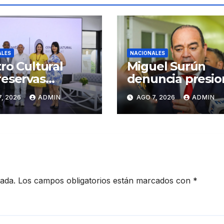
ALES
NACIONALES
ro Cultural
Miguel Surún
eservas
denuncia presio
iago inaugura
sobre jueces de 
, 2026
ADMIN
AGO 7, 2026
ADMIN
er Congreso de
Suprema Corte 
sanos de
Justicia
iago
cada.
Los campos obligatorios están marcados con
*