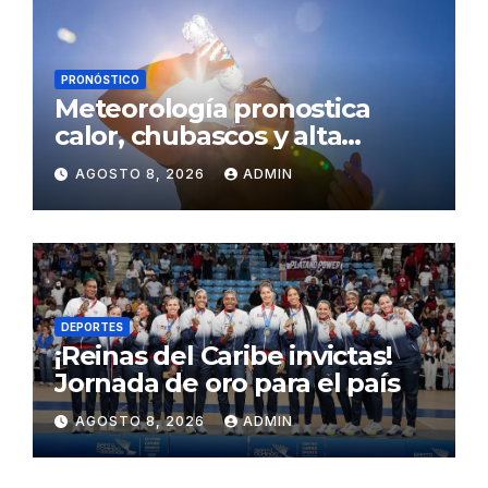
PRONÓSTICO
Meteorología pronostica
calor, chubascos y alta
concentración de polvo del
AGOSTO 8, 2026
ADMIN
Sahara para este sábado
DEPORTES
¡Reinas del Caribe invictas!
Jornada de oro para el país
AGOSTO 8, 2026
ADMIN