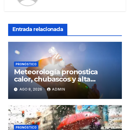
Entrada relacionada
PRONÓSTICO
Meteorología pronostica
calor, chubascos y alta
concentración de polvo del
AGO 8, 2026
ADMIN
Sahara para este sábado
PRONÓSTICO