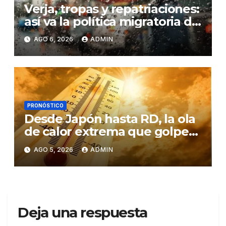
Verja, tropas y repatriaciones:
así va la política migratoria de
los seis años Luis Abinader
AGO 6, 2026
ADMIN
PRONÓSTICO
Desde Japón hasta RD, la ola
de calor extrema que golpea
a varios continentes por el
AGO 5, 2026
ADMIN
cambio climático
Deja una respuesta