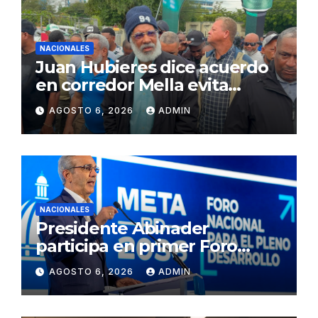
NACIONALES
Juan Hubieres dice acuerdo
en corredor Mella evita
conflictos innecesarios
AGOSTO 6, 2026
ADMIN
NACIONALES
Presidente Abinader
participa en primer Foro
Meta RD 2036 con miras a
AGOSTO 6, 2026
ADMIN
impulsar el crecimiento
económico, fortalecer las
instituciones y elevar la