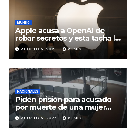
productividad
MUNDO
Apple acusa a OpenAI de
robar secretos y esta tacha la
demanda de «agresiva y
AGOSTO 5, 2026
ADMIN
personal»
NACIONALES
Piden prisión para acusado
por muerte de una mujer
durante intento de robo en
AGOSTO 5, 2026
ADMIN
plaza comercial en Piantini