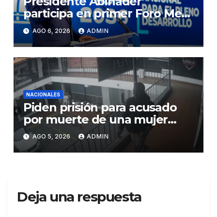
Presidente Abinader
participa en primer Foro Meta
RD 2036 con miras a impulsar
AGO 6, 2026
ADMIN
el crecimiento económico,
fortalecer las instituciones y
elevar la productividad
NACIONALES
Piden prisión para acusado
por muerte de una mujer
durante intento de robo en
AGO 5, 2026
ADMIN
plaza comercial en Piantini
Deja una respuesta