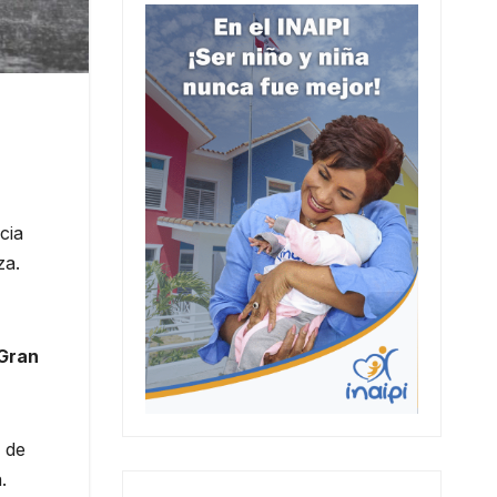
cia
za.
 Gran
 de
.