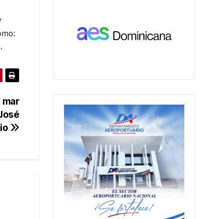
y
como:
.
l mar
 José
rio