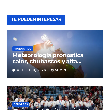
TE PUEDEN INTERESAR
PRONÓSTICO
Meteorología pronostica
calor, chubascos y alta
concentración de polvo del
AGOSTO 8, 2026
ADMIN
Sahara para este sábado
DEPORTES