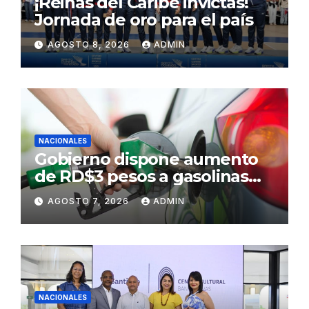
¡Reinas del Caribe invictas!
Jornada de oro para el país
AGOSTO 8, 2026
ADMIN
NACIONALES
Gobierno dispone aumento
de RD$3 pesos a gasolinas
premium y regular
AGOSTO 7, 2026
ADMIN
NACIONALES