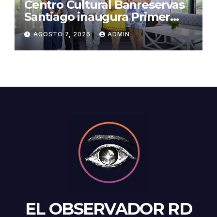
Centro Cultural Banreservas
Santiago inaugura Primer
Congreso de Artesanos de
AGOSTO 7, 2026
ADMIN
Santiago
EL OBSERVADOR RD