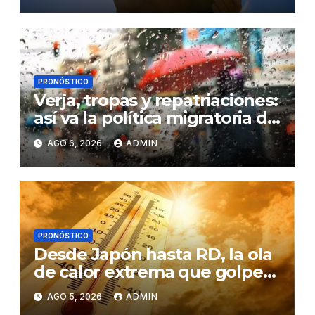
PRONÓSTICO
Verja, tropas y repatriaciones:
así va la política migratoria de
los seis años Luis Abinader
AGO 6, 2026
ADMIN
PRONÓSTICO
Desde Japón hasta RD, la ola
de calor extrema que golpea
a varios continentes por el
AGO 5, 2026
ADMIN
cambio climático