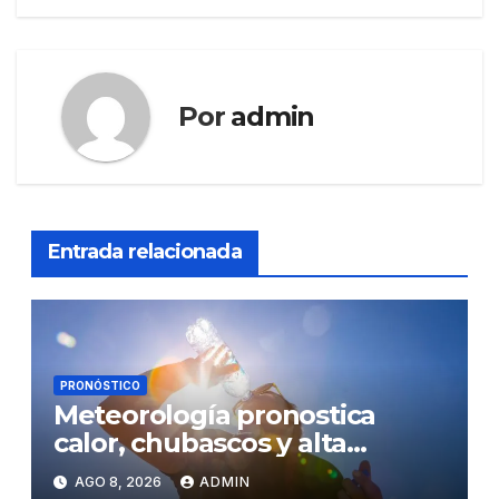
Por
admin
Entrada relacionada
PRONÓSTICO
Meteorología pronostica
calor, chubascos y alta
concentración de polvo del
AGO 8, 2026
ADMIN
Sahara para este sábado