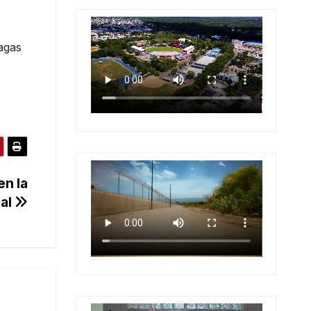
agas
en la
tal