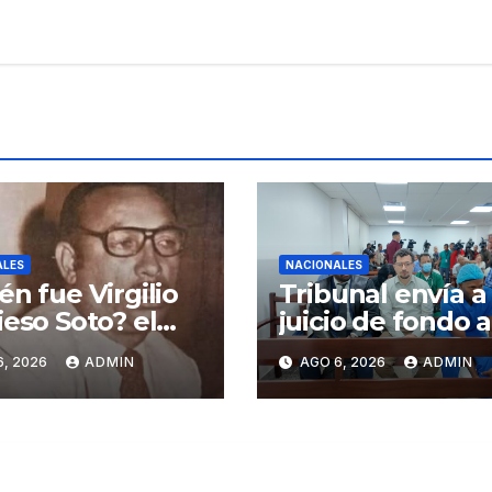
ALES
NACIONALES
én fue Virgilio
Tribunal envía a
ieso Soto? el
juicio de fondo a
e del
Jean Andrés
6, 2026
ADMIN
AGO 6, 2026
ADMIN
ncesto
Pumarol y tres
inicano
meses de prisió
preventiva