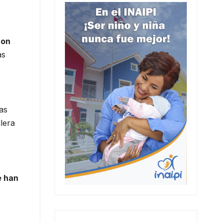
con
as
as
lera
e han