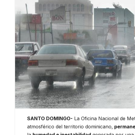
SANTO DOMINGO-
La Oficina Nacional de Me
atmosférico del territorio dominicano,
permanec
la
humedad e inestabilidad
generada por una