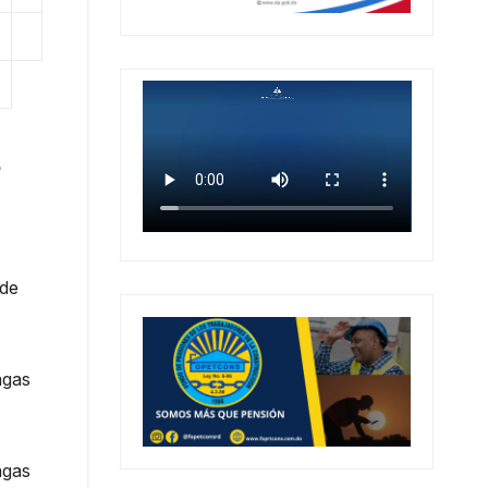
o
 de
agas
agas