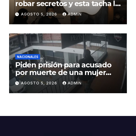
robar secretos y esta tacha la
demanda de «agresiva y
AGOSTO 5, 2026
ADMIN
personal»
NACIONALES
Piden prisión para acusado
por muerte de una mujer
durante intento de robo en
AGOSTO 5, 2026
ADMIN
plaza comercial en Piantini