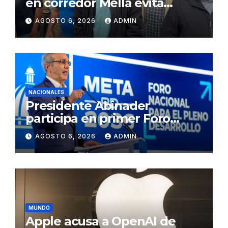
en corredor Mella evita
conflictos innecesarios
AGOSTO 6, 2026
ADMIN
NACIONALES
Presidente Abinader
participa en primer Foro
Meta RD 2036 con miras a
AGOSTO 6, 2026
ADMIN
impulsar el crecimiento
económico, fortalecer las
instituciones y elevar la
productividad
MUNDO
Apple acusa a OpenAI de