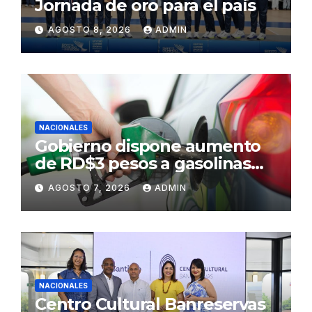
Jornada de oro para el país
AGOSTO 8, 2026
ADMIN
NACIONALES
Gobierno dispone aumento
de RD$3 pesos a gasolinas
premium y regular
AGOSTO 7, 2026
ADMIN
NACIONALES
Centro Cultural Banreservas