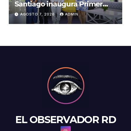
Santiago inaugura Primer
Congreso de Artesanos de
AGOSTO 7, 2026
ADMIN
Santiago
EL OBSERVADOR RD