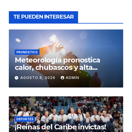
TE PUEDEN INTERESAR
PRONÓSTICO
Meteorología pronostica
calor, chubascos y alta
concentración de polvo del
AGOSTO 8, 2026
ADMIN
Sahara para este sábado
DEPORTES
¡Reinas del Caribe invictas!