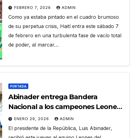
FEBRERO 7, 2026
ADMIN
Como ya estaba pintado en el cuadro brumoso
de su perpetua crisis, Haití entra este sábado 7
de febrero en una turbulenta fase de vacío total
de poder, al marcar…
PORTADA
Abinader entrega Bandera
Nacional a los campeones Leones
del Escogido para ir a la SC
ENERO 29, 2026
ADMIN
El presidente de la República, Luis Abinader,
recibió este jueves al equipo Leones del