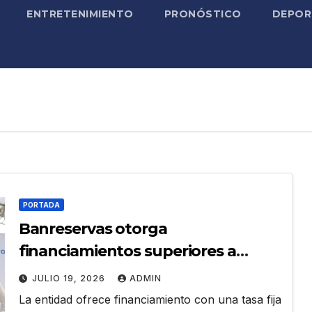
ENTRETENIMIENTO
PRONÓSTICO
DEPOR
PORTADA
Banreservas otorga
financiamientos superiores a
RD$117 millones en proyecto
JULIO 19, 2026
ADMIN
Nuevas Esperanzas
La entidad ofrece financiamiento con una tasa fija