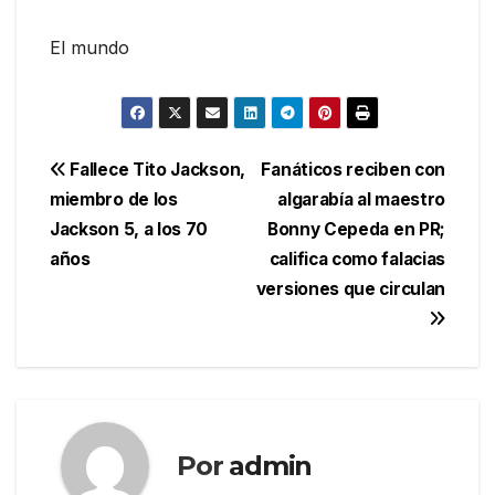
El mundo
Navegación
Fallece Tito Jackson,
Fanáticos reciben con
miembro de los
algarabía al maestro
de
Jackson 5, a los 70
Bonny Cepeda en PR;
entradas
años
califica como falacias
versiones que circulan
Por
admin