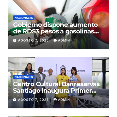
NACIONALES
Gobierno dispone aumento
de RD$3 pesos a gasolinas
premium y regular
AGOSTO 7, 2026
ADMIN
NACIONALES
Centro Cultural Banreservas
Santiago inaugura Primer
Congreso de Artesanos de
AGOSTO 7, 2026
ADMIN
Santiago