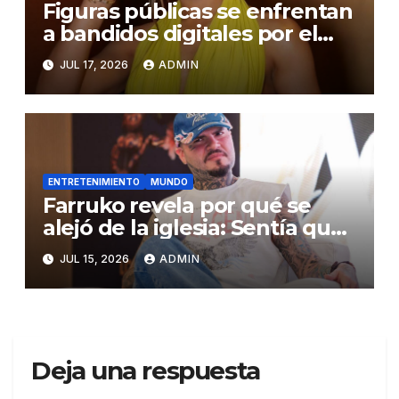
Figuras públicas se enfrentan
a bandidos digitales por el
uso indebido de la
JUL 17, 2026
ADMIN
Inteligencia Artificial
ENTRETENIMIENTO
MUNDO
Farruko revela por qué se
alejó de la iglesia: Sentía que
me veían como dinero
JUL 15, 2026
ADMIN
Deja una respuesta