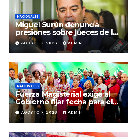
NACIONALES
Miguel Surún denuncia
presiones sobre jueces de la
Suprema Corte de Justicia
AGOSTO 7, 2026
ADMIN
NACIONALES
Fuerza Magisterial exige al
Gobierno fijar fecha para el
pago de la Evaluación del
AGOSTO 7, 2026
ADMIN
Desempeño