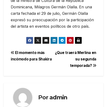
de la ministra de Cultura de la República
Dominicana, Milagros Germán Olalla. En una
carta fechada el 29 de julio, Germán Olalla
expresó su preocupación por la participación
del artista en eventos políticos de otro país.
Navegación
El momento más
¿Que traerá Merlina en
incómodo para Shakira
su segunda
de
temporada?
entradas
Por
admin