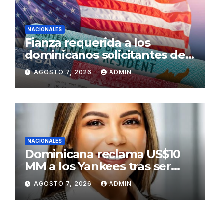
NACIONALES
Fianza requerida a los
dominicanos solicitantes de
residencia a EE. UU. será de
AGOSTO 7, 2026
ADMIN
US$100,000 en adelante
NACIONALES
Dominicana reclama US$10
MM a los Yankees tras ser
golpeada por bate de José
AGOSTO 7, 2026
ADMIN
Ramírez