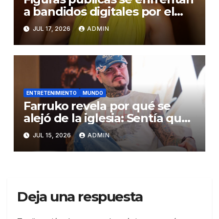
a bandidos digitales por el
uso indebido de la
JUL 17, 2026
ADMIN
Inteligencia Artificial
ENTRETENIMIENTO
MUNDO
Farruko revela por qué se
alejó de la iglesia: Sentía que
me veían como dinero
JUL 15, 2026
ADMIN
Deja una respuesta