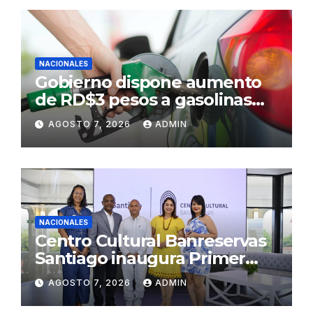
NACIONALES
Gobierno dispone aumento
de RD$3 pesos a gasolinas
premium y regular
AGOSTO 7, 2026
ADMIN
NACIONALES
Centro Cultural Banreservas
Santiago inaugura Primer
Congreso de Artesanos de
AGOSTO 7, 2026
ADMIN
Santiago