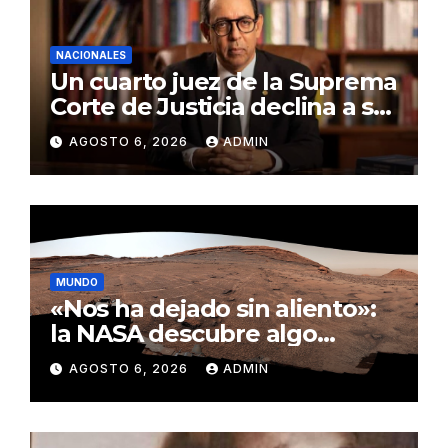
NACIONALES
Un cuarto juez de la Suprema
Corte de Justicia declina a ser
evaluado por el CNM
AGOSTO 6, 2026
ADMIN
MUNDO
«Nos ha dejado sin aliento»:
la NASA descubre algo
insólito en Marte
AGOSTO 6, 2026
ADMIN