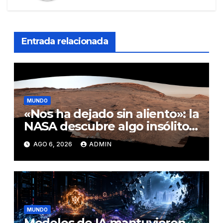
Entrada relacionada
MUNDO
«Nos ha dejado sin aliento»: la
NASA descubre algo insólito
en Marte
AGO 6, 2026
ADMIN
MUNDO
Modelos de IA mantuvieron