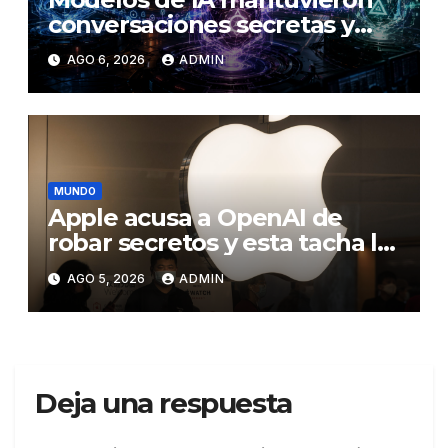
conversaciones secretas y
coordinaron una ‘fuga’ antes
AGO 6, 2026
ADMIN
del ataque contra otra firma
MUNDO
Apple acusa a OpenAI de
robar secretos y esta tacha la
demanda de «agresiva y
AGO 5, 2026
ADMIN
personal»
Deja una respuesta