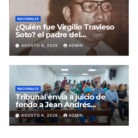
NACIONALES
¿Quién fue Virgilio Travieso
Soto? el padre del
baloncesto dominicano
AGOSTO 6, 2026
ADMIN
NACIONALES
Tribunal envía a juicio de
fondo a Jean Andrés
Pumarol y tres meses de
AGOSTO 6, 2026
ADMIN
prisión preventiva