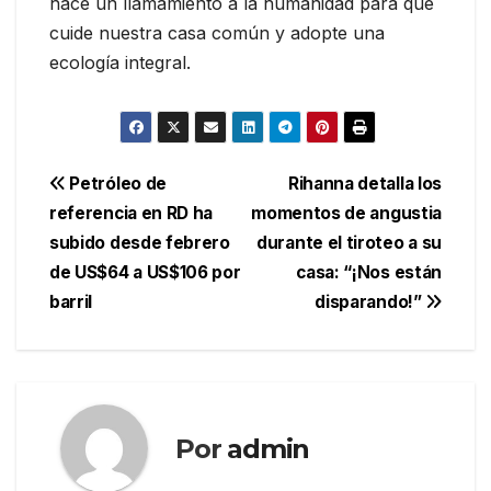
hace un llamamiento a la humanidad para que
cuide nuestra casa común y adopte una
ecología integral.
Navegación
Petróleo de
Rihanna detalla los
referencia en RD ha
momentos de angustia
de
subido desde febrero
durante el tiroteo a su
entradas
de US$64 a US$106 por
casa: “¡Nos están
barril
disparando!”
Por
admin