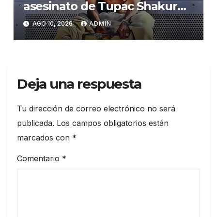
asesinato de Tupac Shakur
llega finalmente a juicio en
AGO 10, 2026
ADMIN
Las Vegas
Deja una respuesta
Tu dirección de correo electrónico no será
publicada.
Los campos obligatorios están
marcados con
*
Comentario
*