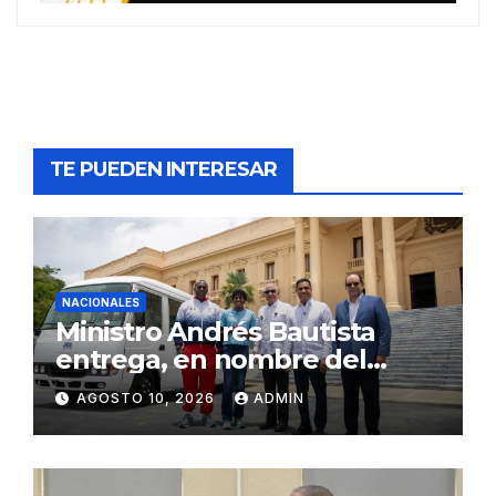
TE PUEDEN INTERESAR
NACIONALES
Ministro Andrés Bautista
entrega, en nombre del
presidente Luis Abinader,
AGOSTO 10, 2026
ADMIN
autobús a la Fundación
Creando Sonrisas Eternas,
presidida por la campeona