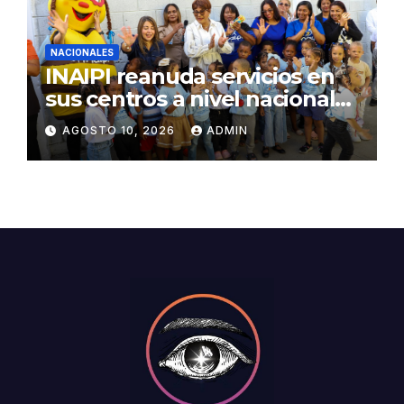
NACIONALES
INAIPI reanuda servicios en
sus centros a nivel nacional
tras período vacacional
AGOSTO 10, 2026
ADMIN