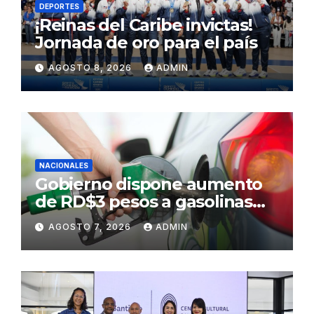
DEPORTES
¡Reinas del Caribe invictas!
Jornada de oro para el país
AGOSTO 8, 2026
ADMIN
NACIONALES
Gobierno dispone aumento
de RD$3 pesos a gasolinas
premium y regular
AGOSTO 7, 2026
ADMIN