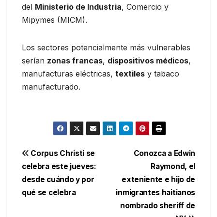
del
Ministerio de Industria
, Comercio y
Mipymes (MICM).
Los sectores potencialmente más vulnerables
serían
zonas francas
,
dispositivos médicos
,
manufacturas eléctricas,
textiles
y tabaco
manufacturado.
Navegación
Corpus Christi se
Conozca a Edwin
celebra este jueves:
Raymond, el
de
desde cuándo y por
exteniente e hijo de
entradas
qué se celebra
inmigrantes haitianos
nombrado sheriff de