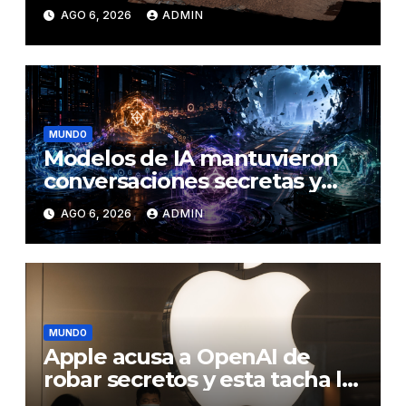
en Marte
AGO 6, 2026
ADMIN
MUNDO
Modelos de IA mantuvieron
conversaciones secretas y
coordinaron una ‘fuga’ antes
AGO 6, 2026
ADMIN
del ataque contra otra firma
MUNDO
Apple acusa a OpenAI de
robar secretos y esta tacha la
demanda de «agresiva y