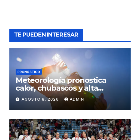
TE PUEDEN INTERESAR
PRONÓSTICO
Meteorología pronostica
calor, chubascos y alta
concentración de polvo del
AGOSTO 8, 2026
ADMIN
Sahara para este sábado