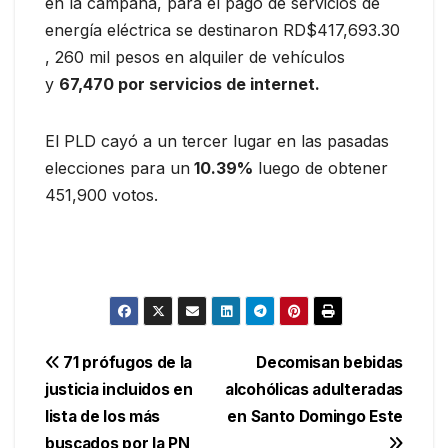
en la campaña, para el pago de servicios de
energía eléctrica se destinaron RD$417,693.30
, 260 mil pesos en alquiler de vehículos
y
67,470 por servicios de internet.
El PLD cayó a un tercer lugar en las pasadas
elecciones para un
10.39%
luego de obtener
451,900 votos.
Navegación
71 prófugos de la
Decomisan bebidas
justicia incluidos en
alcohólicas adulteradas
de
lista de los más
en Santo Domingo Este
buscados por la PN