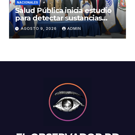
NACIONALES
Salud Pública inicia estudio
para detectar sustancias
psicoactivas en conductores
AGOSTO 9, 2026
ADMIN
accidentados