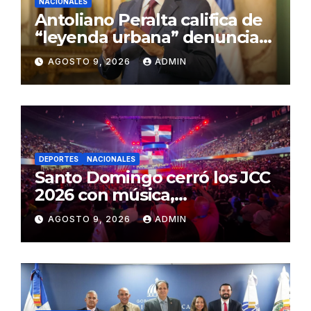
NACIONALES
Antoliano Peralta califica de
“leyenda urbana” denuncias
de presiones a jueces de la
AGOSTO 9, 2026
ADMIN
SCJ
DEPORTES
NACIONALES
Santo Domingo cerró los JCC
2026 con música,
reconocimientos y alegría
AGOSTO 9, 2026
ADMIN