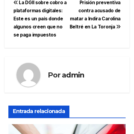
Navegación
La DGII sobre cobro a
Prisión preventiva
plataformas digitales:
contra acusado de
de
Este es un país donde
matar a Indira Carolina
entradas
algunos creen que no
Beltré en La Toronja
se paga impuestos
Por
admin
Entrada relacionada