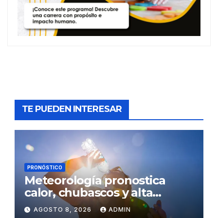
TE PUEDEN INTERESAR
PRONÓSTICO
Meteorología pronostica
calor, chubascos y alta
concentración de polvo del
AGOSTO 8, 2026
ADMIN
Sahara para este sábado