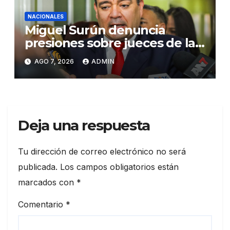
NACIONALES
Miguel Surún denuncia
presiones sobre jueces de la
Suprema Corte de Justicia
AGO 7, 2026
ADMIN
Deja una respuesta
Tu dirección de correo electrónico no será
publicada.
Los campos obligatorios están
marcados con
*
Comentario
*