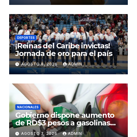
DEPORTES
¡Reinas del Caribe invictas!
Jornada de oro para el país
AGOSTO 8, 2026
ADMIN
NACIONALES
Gobierno dispone aumento
de RD$3 pesos a gasolinas
premium y regular
AGOSTO 7, 2026
ADMIN