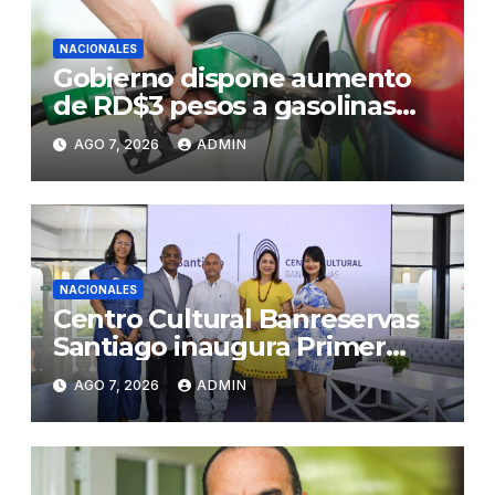
NACIONALES
Gobierno dispone aumento
de RD$3 pesos a gasolinas
premium y regular
AGO 7, 2026
ADMIN
NACIONALES
Centro Cultural Banreservas
Santiago inaugura Primer
Congreso de Artesanos de
AGO 7, 2026
ADMIN
Santiago