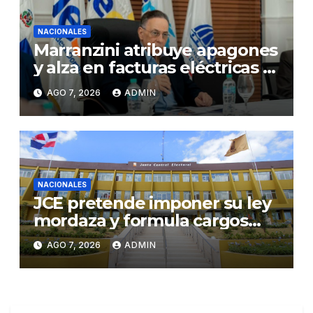
NACIONALES
Marranzini atribuye apagones
y alza en facturas eléctricas al
calor y procesos de
AGO 7, 2026
ADMIN
mantenimiento
NACIONALES
JCE pretende imponer su ley
mordaza y formula cargos
contra ACD Media por
AGO 7, 2026
ADMIN
publicar encuestas