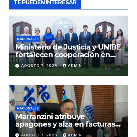
TE PUEDEN INTERESAR
NACIONALES
Ministerio de Justicia y UNIBE
fortalecen cooperación en
Justicia y Derechos Humanos
AGOSTO 7, 2026
ADMIN
NACIONALES
Marranzini atribuye
apagones y alza en facturas
eléctricas al calor y procesos
AGOSTO 7, 2026
ADMIN