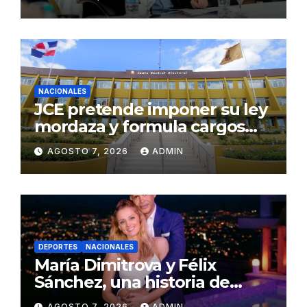
de mantenimiento
NACIONALES
JCE pretende imponer su ley
mordaza y formula cargos
contra ACD Media por
AGOSTO 7, 2026
ADMIN
publicar encuestas
DEPORTES
NACIONALES
María Dimitrova y Félix
Sánchez, una historia de
amor escrita con medallas de
AGOSTO 7, 2026
ADMIN