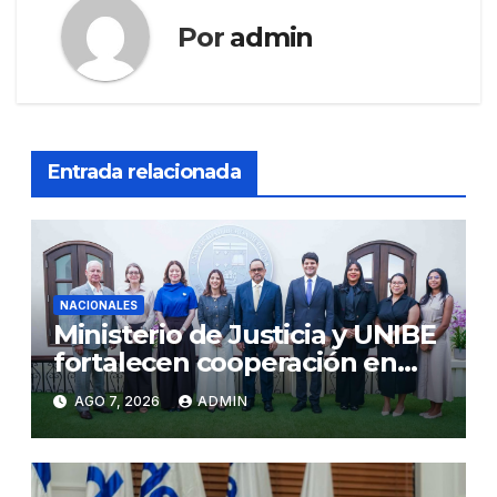
Por
admin
Entrada relacionada
NACIONALES
Ministerio de Justicia y UNIBE
fortalecen cooperación en
Justicia y Derechos Humanos
AGO 7, 2026
ADMIN