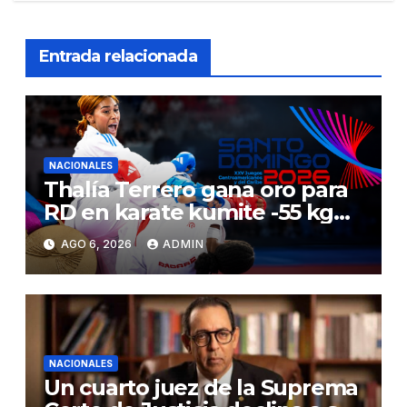
Entrada relacionada
NACIONALES
Thalía Terrero gana oro para
RD en karate kumite -55 kg
en Santo Domingo 2026
AGO 6, 2026
ADMIN
NACIONALES
Un cuarto juez de la Suprema