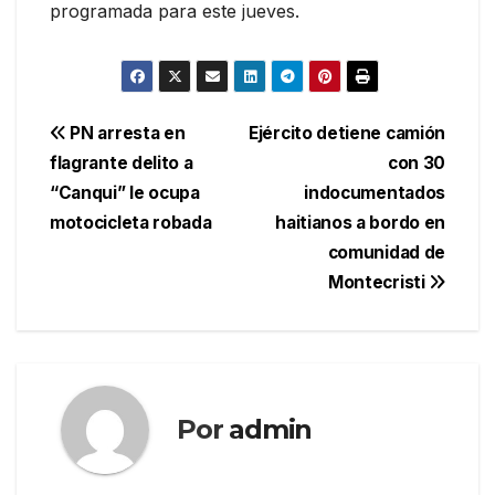
programada para este jueves.
Navegación
PN arresta en
Ejército detiene camión
flagrante delito a
con 30
de
“Canqui” le ocupa
indocumentados
entradas
motocicleta robada
haitianos a bordo en
comunidad de
Montecristi
Por
admin