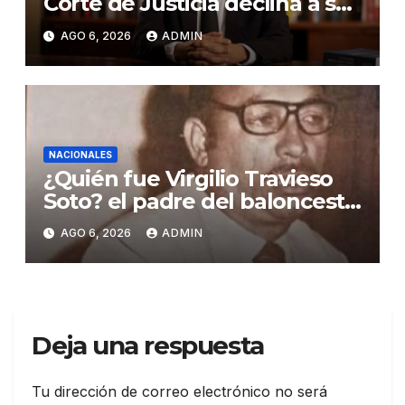
Corte de Justicia declina a ser
evaluado por el CNM
AGO 6, 2026
ADMIN
NACIONALES
¿Quién fue Virgilio Travieso
Soto? el padre del baloncesto
dominicano
AGO 6, 2026
ADMIN
Deja una respuesta
Tu dirección de correo electrónico no será