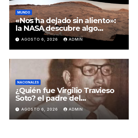
MUNDO
«Nos ha dejado sin aliento»:
la NASA descubre algo
insólito en Marte
AGOSTO 6, 2026
ADMIN
NACIONALES
¿Quién fue Virgilio Travieso
Soto? el padre del
baloncesto dominicano
AGOSTO 6, 2026
ADMIN