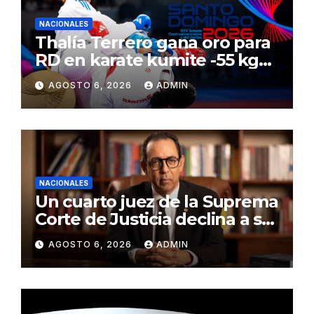
NACIONALES
Thalía Terrero gana oro para
RD en karate kumite -55 kg
en Santo Domingo 2026
AGOSTO 6, 2026
ADMIN
NACIONALES
Un cuarto juez de la Suprema
Corte de Justicia declina a ser
evaluado por el CNM
AGOSTO 6, 2026
ADMIN