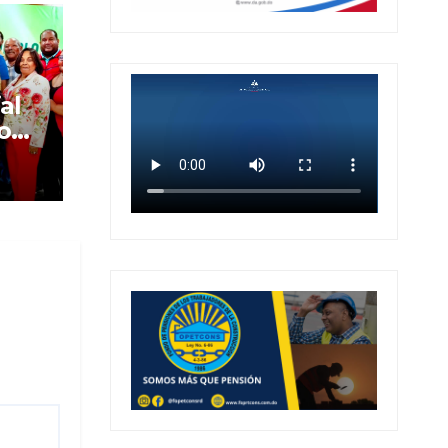
al
o
l