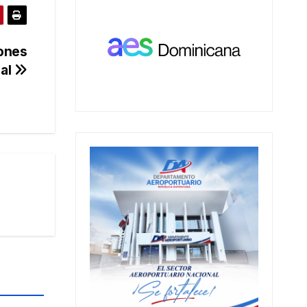
iones
cal