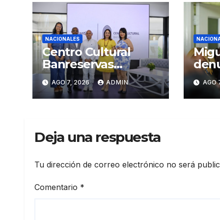
NACIONALES
NACION
Centro Cultural
Migu
Banreservas
denu
Santiago inaugura
sobr
AGO 7, 2026
ADMIN
AGO 7
Primer Congreso de
Supr
Artesanos de
Just
Santiago
Deja una respuesta
Tu dirección de correo electrónico no será publi
Comentario
*