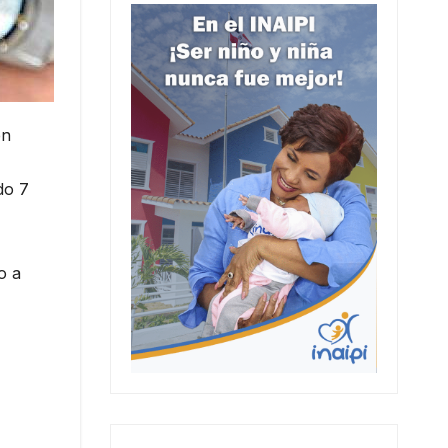
en
do 7
o a