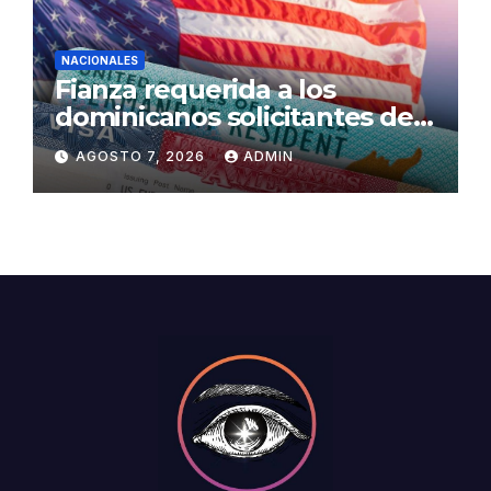
NACIONALES
Fianza requerida a los
dominicanos solicitantes de
residencia a EE. UU. será de
AGOSTO 7, 2026
ADMIN
US$100,000 en adelante