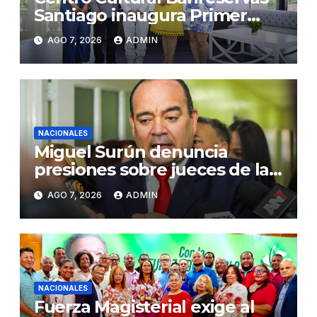
Santiago inaugura Primer
Congreso de Artesanos de
AGO 7, 2026
ADMIN
Santiago
NACIONALES
Miguel Surún denuncia
presiones sobre jueces de la
Suprema Corte de Justicia
AGO 7, 2026
ADMIN
NACIONALES
Fuerza Magisterial exige al