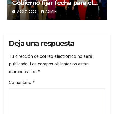
Gobierno fijar fecha para el
pago de la Evaluación del
AGO 7, 2026
ADMIN
Desempeño
Deja una respuesta
Tu dirección de correo electrónico no será
publicada.
Los campos obligatorios están
marcados con
*
Comentario
*