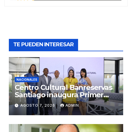
TE PUEDEN INTERESAR
NACIONALES
Centro Cultural Banreservas
Santiago inaugura Primer
Congreso de Artesanos de
AGOSTO 7, 2026
ADMIN
Santiago