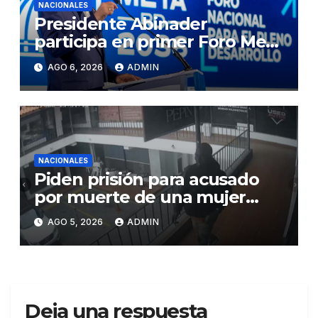
NACIONALES
Presidente Abinader
participa en primer Foro Meta
RD 2036 con miras a impulsar
AGO 6, 2026
ADMIN
el crecimiento económico,
fortalecer las instituciones y
elevar la productividad
NACIONALES
Piden prisión para acusado
por muerte de una mujer
durante intento de robo en
AGO 5, 2026
ADMIN
plaza comercial en Piantini
Deja una respuesta