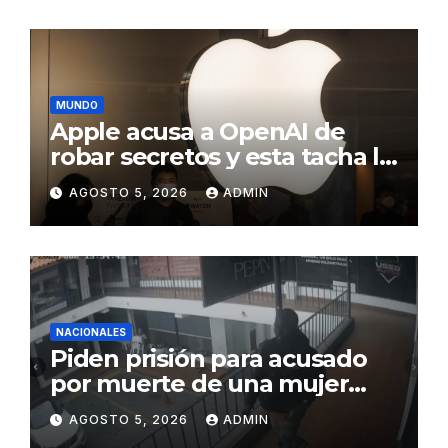
económico, fortalecer las
instituciones y elevar la
productividad
MUNDO
Apple acusa a OpenAI de
robar secretos y esta tacha la
demanda de «agresiva y
AGOSTO 5, 2026
ADMIN
personal»
NACIONALES
Piden prisión para acusado
por muerte de una mujer
durante intento de robo en
AGOSTO 5, 2026
ADMIN
plaza comercial en Piantini