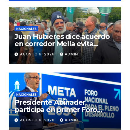
NACIONALES
Juan Hubieres dice acuerdo
en corredor Mella evita
conflictos innecesarios
AGOSTO 6, 2026
ADMIN
NACIONALES
Presidente Abinader
participa en primer Foro
Meta RD 2036 con miras a
AGOSTO 6, 2026
ADMIN
impulsar el crecimiento