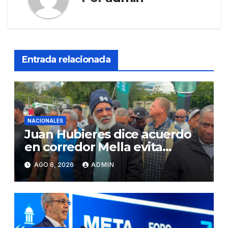
Entrada relacionada
NACIONALES
Juan Hubieres dice acuerdo
en corredor Mella evita
conflictos innecesarios
AGO 6, 2026
ADMIN