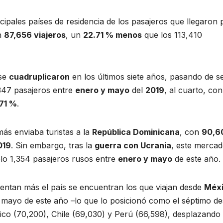
ncipales países de residencia de los pasajeros que llegaron 
n
87,656 viajeros
, un
22.71 % menos
que los 113,410
 se
cuadruplicaron
en los últimos siete años, pasando de se
,347 pasajeros entre
enero y mayo
del
2019
, al cuarto, con
.71 %
.
más enviaba turistas a la
República Dominicana
, con
90,6
019
. Sin embargo, tras la
guerra con Ucrania
, este mercad
olo 1,354 pasajeros rusos entre
enero y mayo
de este año.
entan más el país se encuentran los que viajan desde
Méx
mayo de este año –lo que lo posicionó como el séptimo de
Rico (70,200), Chile (69,030) y Perú (66,598), desplazando