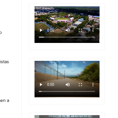
.
o
istas
nen a