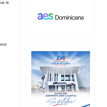
ue le
a
eos