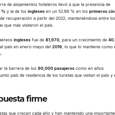
erre de alojamientos hoteleros llevó a que la presencia de
0 %
y la de los
ingleses
en un 52.86 % en los
primeros ci
de recuperación a partir del 2022, manteniéndose entre lo
as que más visitaron el país.
 aéreos
ingleses
fue de
81,970
, para un crecimiento de
40.
 al país en enero-mayo del
2019
, lo que lo mantiene como 
s.
ar la barrera de los
90,000 pasajeros
como en años
to país de residencia de los turistas que visitan el país y 
apuesta firme
ristas que crecen cada año y han mantenido una importante