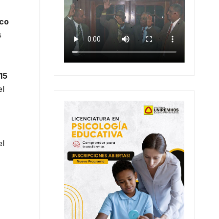
nco
s
15
el
el