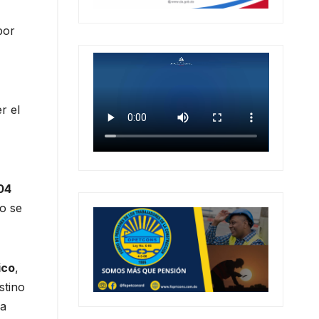
por
r el
04
o se
ico
,
stino
 a