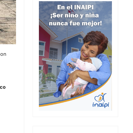
con
nco