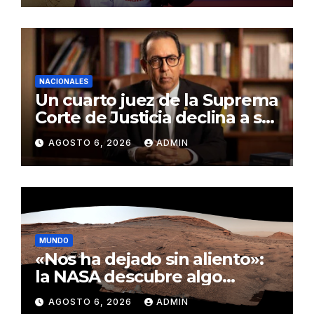
NACIONALES
Un cuarto juez de la Suprema
Corte de Justicia declina a ser
evaluado por el CNM
AGOSTO 6, 2026
ADMIN
MUNDO
«Nos ha dejado sin aliento»:
la NASA descubre algo
insólito en Marte
AGOSTO 6, 2026
ADMIN