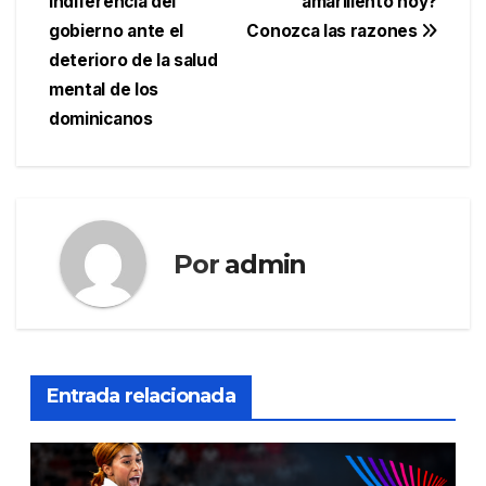
indiferencia del
amarillento hoy?
de
gobierno ante el
Conozca las razones
entradas
deterioro de la salud
mental de los
dominicanos
Por
admin
Entrada relacionada