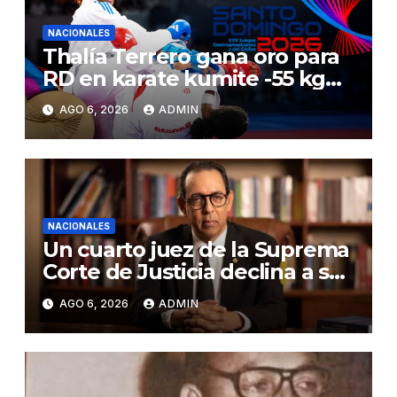
NACIONALES
Thalía Terrero gana oro para
RD en karate kumite -55 kg
en Santo Domingo 2026
AGO 6, 2026
ADMIN
NACIONALES
Un cuarto juez de la Suprema
Corte de Justicia declina a ser
evaluado por el CNM
AGO 6, 2026
ADMIN