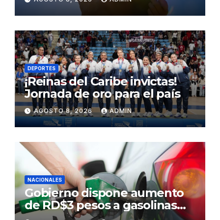
Sahara para este sábado
DEPORTES
¡Reinas del Caribe invictas!
Jornada de oro para el país
AGOSTO 8, 2026
ADMIN
NACIONALES
Gobierno dispone aumento
de RD$3 pesos a gasolinas
premium y regular