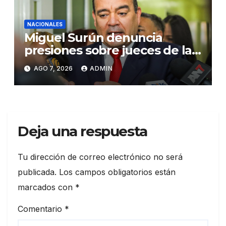
NACIONALES
Miguel Surún denuncia
presiones sobre jueces de la
Suprema Corte de Justicia
AGO 7, 2026
ADMIN
Deja una respuesta
Tu dirección de correo electrónico no será
publicada.
Los campos obligatorios están
marcados con
*
Comentario
*