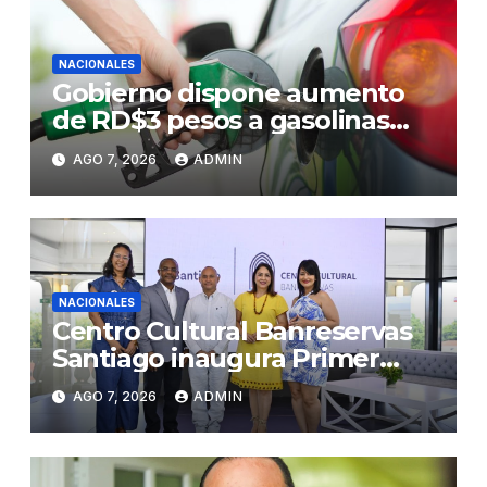
NACIONALES
Gobierno dispone aumento
de RD$3 pesos a gasolinas
premium y regular
AGO 7, 2026
ADMIN
NACIONALES
Centro Cultural Banreservas
Santiago inaugura Primer
Congreso de Artesanos de
AGO 7, 2026
ADMIN
Santiago