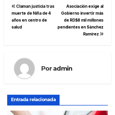
Navegación
Claman justicia tras
Asociación exige al
muerte de Niña de 4
Gobierno invertir más
de
años en centro de
de RD$8 mil millones
entradas
salud
pendientes en Sánchez
Ramírez
Por
admin
Entrada relacionada