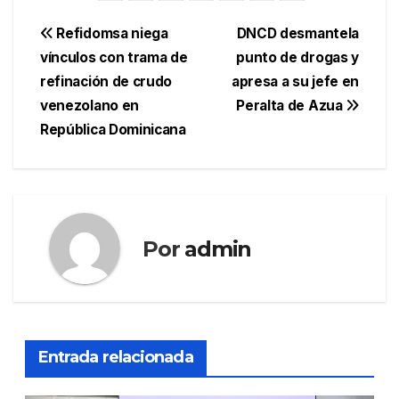
Navegación
Refidomsa niega
DNCD desmantela
vínculos con trama de
punto de drogas y
de
refinación de crudo
apresa a su jefe en
entradas
venezolano en
Peralta de Azua
República Dominicana
Por
admin
Entrada relacionada