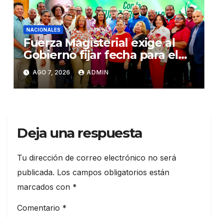
NACIONALES
Fuerza Magisterial exige al
Gobierno fijar fecha para el
pago de la Evaluación del
AGO 7, 2026
ADMIN
Desempeño
Deja una respuesta
Tu dirección de correo electrónico no será
publicada.
Los campos obligatorios están
marcados con
*
Comentario
*