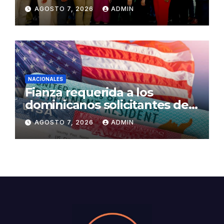
pago de la Evaluación del
AGOSTO 7, 2026
ADMIN
Desempeño
NACIONALES
Fianza requerida a los
dominicanos solicitantes de
residencia a EE. UU. será de
AGOSTO 7, 2026
ADMIN
US$100,000 en adelante