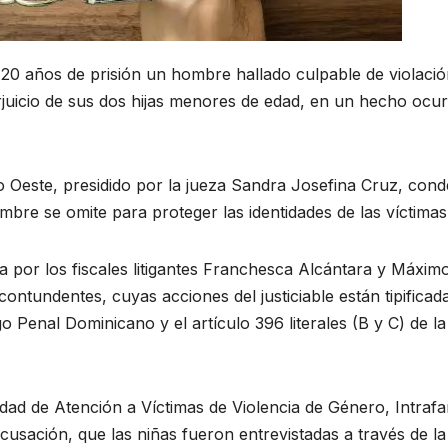
20 años de prisión un hombre hallado culpable de violaci
juicio de sus dos hijas menores de edad, en un hecho ocur
 Oeste, presidido por la jueza Sandra Josefina Cruz, con
re se omite para proteger las identidades de las víctimas
ia por los fiscales litigantes Franchesca Alcántara y Máxim
tundentes, cuyas acciones del justiciable están tipificad
go Penal Dominicano y el artículo 396 literales (B y C) de l
nidad de Atención a Víctimas de Violencia de Género, Intrafa
acusación, que las niñas fueron entrevistadas a través de la