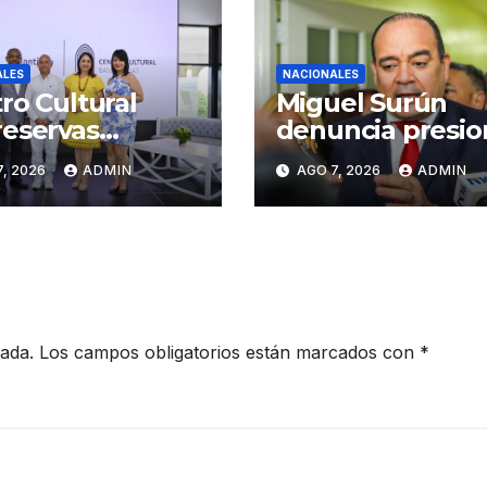
ALES
NACIONALES
ro Cultural
Miguel Surún
eservas
denuncia presio
iago inaugura
sobre jueces de 
, 2026
ADMIN
AGO 7, 2026
ADMIN
er Congreso de
Suprema Corte 
sanos de
Justicia
iago
cada.
Los campos obligatorios están marcados con
*