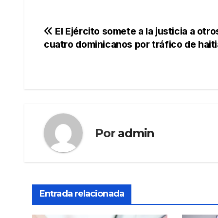
Navegación
El Ejército somete a la justicia a otro
cuatro dominicanos por tráfico de hait
de
entradas
Por
admin
Entrada relacionada