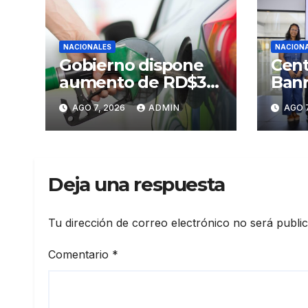
NACIONALES
NACION
Gobierno dispone
Cent
aumento de RD$3
Banr
pesos a gasolinas
Sant
AGO 7, 2026
ADMIN
AGO 7
premium y regular
Prim
Arte
Sant
Deja una respuesta
Tu dirección de correo electrónico no será publi
Comentario
*