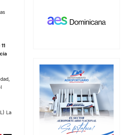
las
 11
cía
edad,
l
L) La