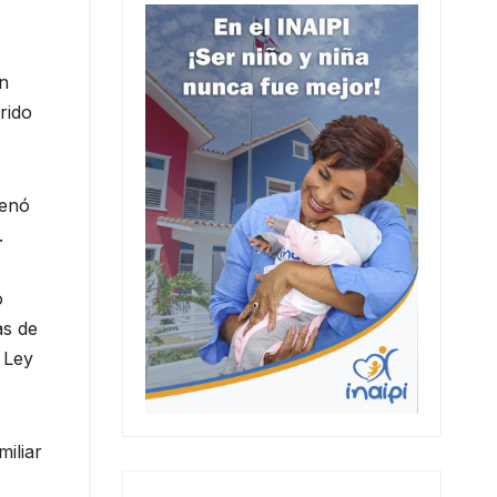
ón
rido
denó
.
o
as de
a Ley
miliar