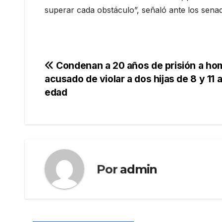
superar cada obstáculo”, señaló ante los sena
Navegación
Condenan a 20 años de prisión a ho
acusado de violar a dos hijas de 8 y 11 
de
edad
entradas
Por
admin