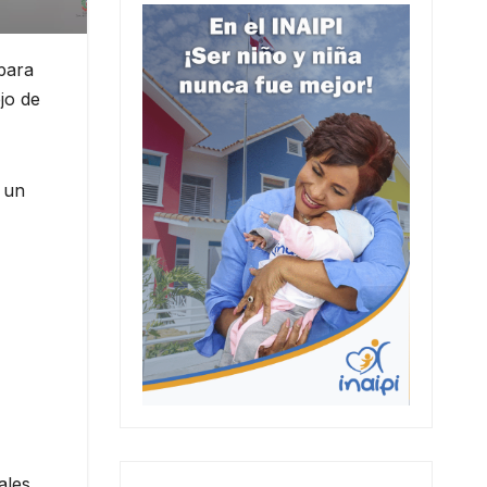
 para
jo de
 un
ales