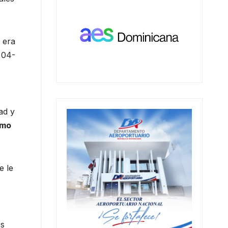
 era
 04-
ad y
smo
e le
os