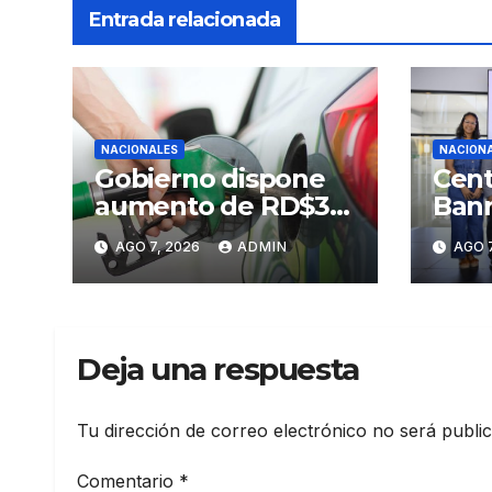
Entrada relacionada
NACIONALES
NACION
Gobierno dispone
Cent
aumento de RD$3
Banr
pesos a gasolinas
Sant
AGO 7, 2026
ADMIN
AGO 7
premium y regular
Prim
Arte
Sant
Deja una respuesta
Tu dirección de correo electrónico no será publi
Comentario
*