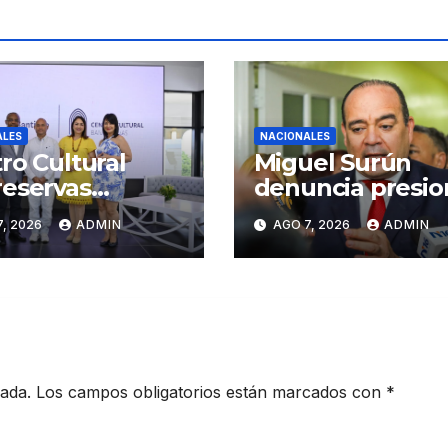
ALES
NACIONALES
ro Cultural
Miguel Surún
eservas
denuncia presio
iago inaugura
sobre jueces de 
, 2026
ADMIN
AGO 7, 2026
ADMIN
er Congreso de
Suprema Corte 
sanos de
Justicia
iago
cada.
Los campos obligatorios están marcados con
*