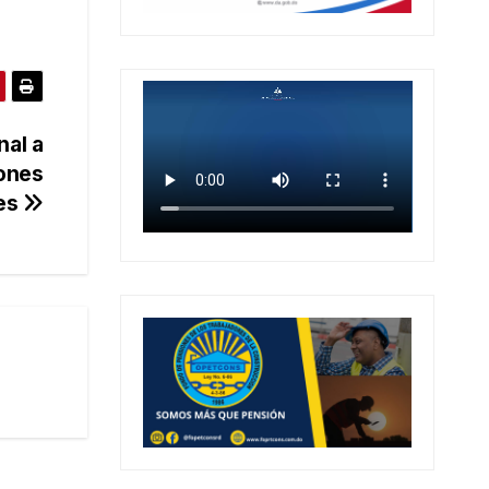
nal a
lones
es