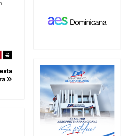
n
uesta
ra