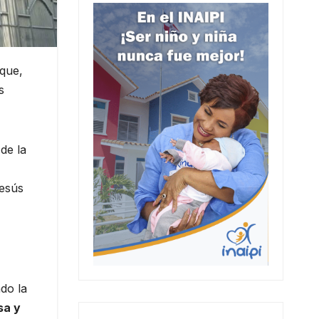
que,
s
de la
Jesús
do la
sa y