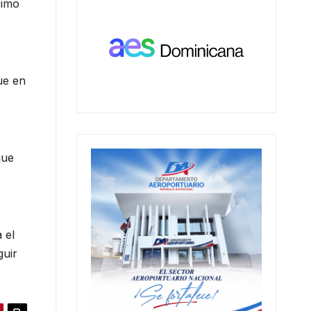
cimo
ue en
que
 el
guir