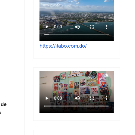
https://itabo.com.do/
 de
o