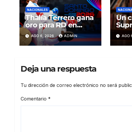
NACIONALES
NACION
Thalía Terrero gana
Un c
oro para RD en
Supr
karate kumite -55
Just
AGO 6, 2026
ADMIN
AGO 
kg en Santo
ser 
Domingo 2026
CN
Deja una respuesta
Tu dirección de correo electrónico no será publi
Comentario
*