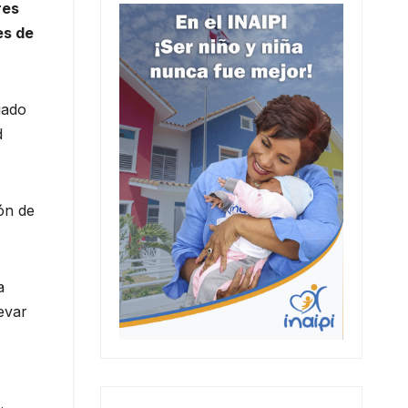
res
es de
iado
d
ón de
a
evar