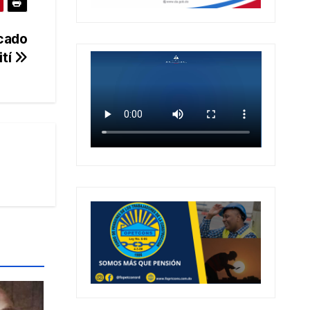
scado
ití