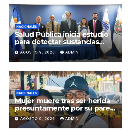
NACIONALES
Salud Pública inicia estudio
para detectar sustancias
psicoactivas en conductores
AGOSTO 9, 2026
ADMIN
accidentados
NACIONALES
Mujer muere tras ser herida
presuntamente por su pareja
en Montecristi
AGOSTO 9, 2026
ADMIN