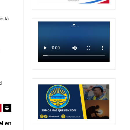
está
l
d
el en