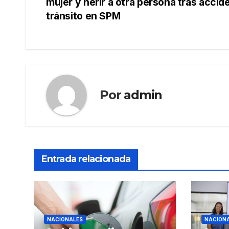
mujer y herir a otra persona tras accid
de
tránsito en SPM
entradas
Por
admin
Entrada relacionada
NACIONALES
NACION