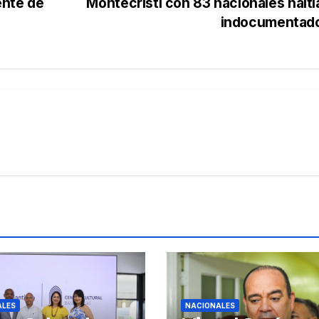
ente de
Montecristi con 83 nacionales hait
indocumentad
ALES
NACIONALES