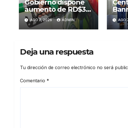
Gobierno dispone
Cent
aumento de RD$3
Banr
pesos a gasolinas
Sant
AGO 7, 2026
ADMIN
AGO 7
premium y regular
Prim
Arte
Sant
Deja una respuesta
Tu dirección de correo electrónico no será publi
Comentario
*