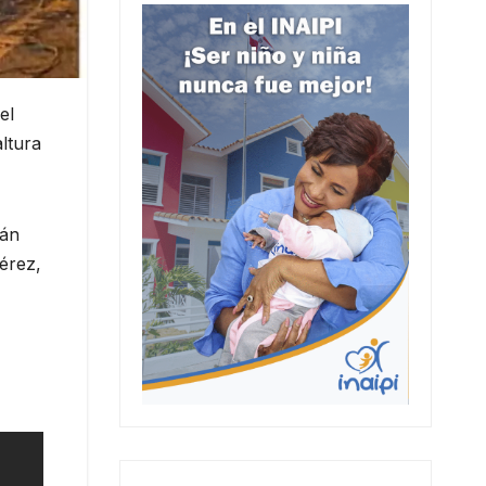
el
ltura
ián
érez,