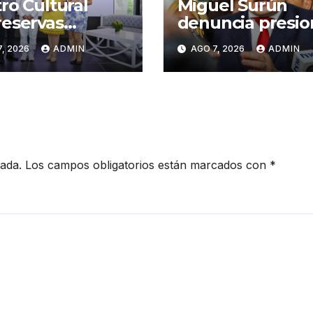
ro Cultural
Miguel Surún
eservas
denuncia presio
iago inaugura
sobre jueces de 
, 2026
ADMIN
AGO 7, 2026
ADMIN
er Congreso de
Suprema Corte 
sanos de
Justicia
iago
cada.
Los campos obligatorios están marcados con
*