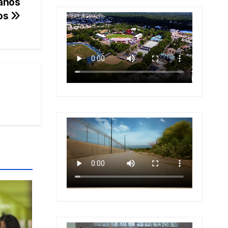
ianos
os