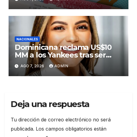
US$100,000 en adelante
NACIONALES
Dominicana reclama US$10
MM a los Yankees tras ser
golpeada por bate de José
AGO 7, 2026
ADMIN
Ramírez
Deja una respuesta
Tu dirección de correo electrónico no será
publicada.
Los campos obligatorios están