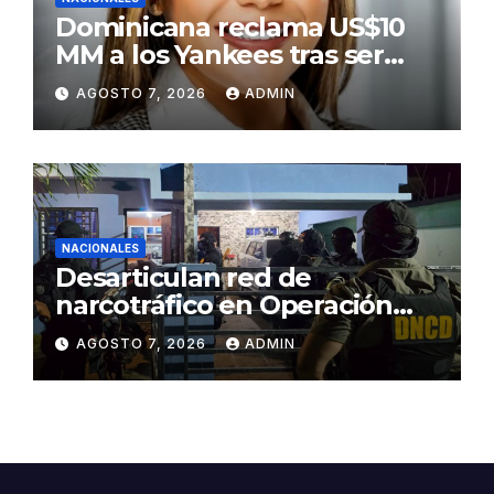
Dominicana reclama US$10
MM a los Yankees tras ser
golpeada por bate de José
AGOSTO 7, 2026
ADMIN
Ramírez
NACIONALES
Desarticulan red de
narcotráfico en Operación
Lgtca
AGOSTO 7, 2026
ADMIN