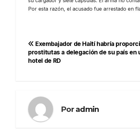
su cargador y siete cápsulas. El arma no cont
Por esta razón, el acusado fue arrestado en fla
Navegación
Exembajador de Haití habría proporc
prostitutas a delegación de su país en 
de
hotel de RD
entradas
Por
admin