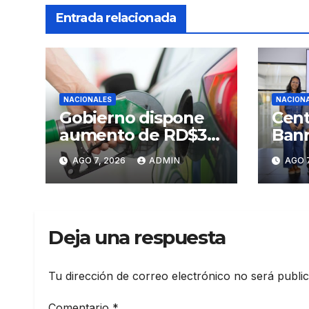
Entrada relacionada
NACIONALES
NACION
Gobierno dispone
Cent
aumento de RD$3
Banr
pesos a gasolinas
Sant
AGO 7, 2026
ADMIN
AGO 7
premium y regular
Prim
Arte
Sant
Deja una respuesta
Tu dirección de correo electrónico no será publi
Comentario
*