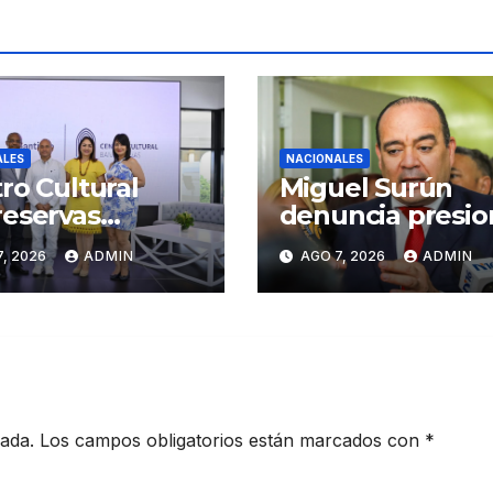
ALES
NACIONALES
ro Cultural
Miguel Surún
eservas
denuncia presio
iago inaugura
sobre jueces de 
, 2026
ADMIN
AGO 7, 2026
ADMIN
er Congreso de
Suprema Corte 
sanos de
Justicia
iago
cada.
Los campos obligatorios están marcados con
*