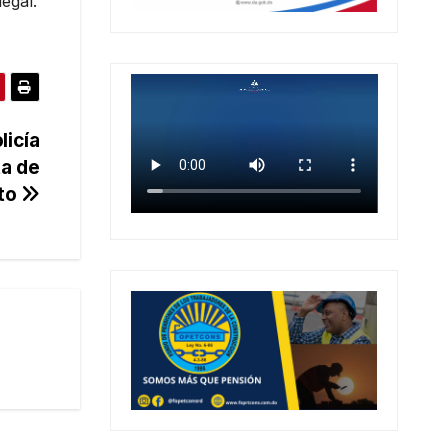
egal.
licía
ta de
to