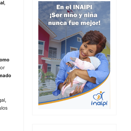
al
,
como
dor
mado
al,
ulos