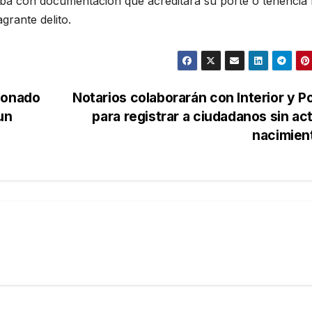
aba con documentación que acreditara su porte o tenencia l
grante delito.
ionado
Notarios colaborarán con Interior y Po
un
para registrar a ciudadanos sin ac
nacimien