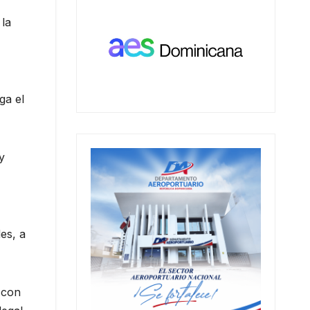
 la
ga el
y
es, a
 con