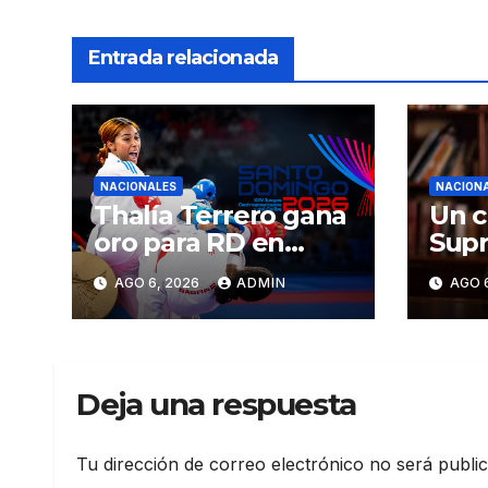
Entrada relacionada
NACIONALES
NACION
Thalía Terrero gana
Un c
oro para RD en
Supr
karate kumite -55
Just
AGO 6, 2026
ADMIN
AGO 
kg en Santo
ser 
Domingo 2026
CN
Deja una respuesta
Tu dirección de correo electrónico no será publi