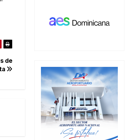
as de
ata