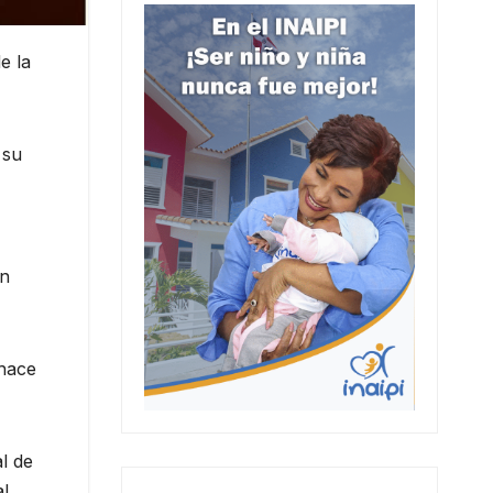
e la
 su
en
hace
al de
al