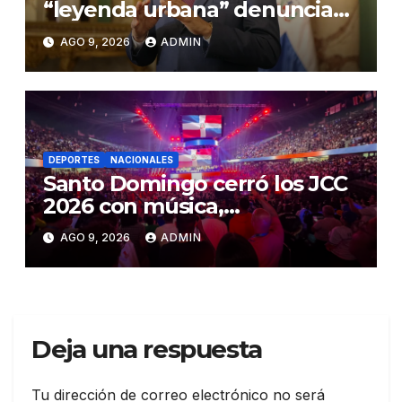
“leyenda urbana” denuncias
de presiones a jueces de la
AGO 9, 2026
ADMIN
SCJ
DEPORTES
NACIONALES
Santo Domingo cerró los JCC
2026 con música,
reconocimientos y alegría
AGO 9, 2026
ADMIN
Deja una respuesta
Tu dirección de correo electrónico no será