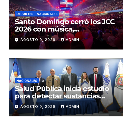
DEPORTES
NACIONALES
Santo Domingo cerró los JCC
2026 con música,
reconocimientos y alegría
AGOSTO 9, 2026
ADMIN
NACIONALES
Salud Pública inicia estudio
para detectar sustancias
psicoactivas en conductores
AGOSTO 9, 2026
ADMIN
accidentados