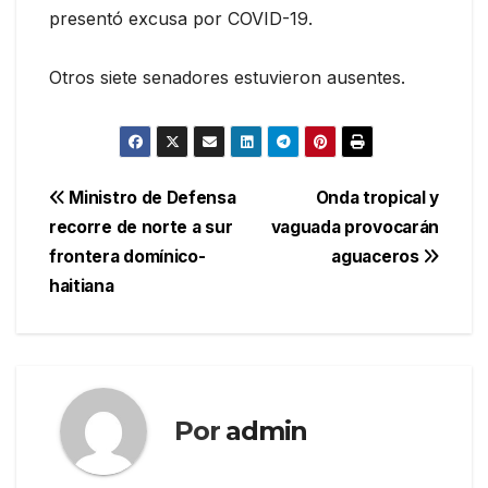
presentó excusa por COVID-19.
Otros siete senadores estuvieron ausentes.
Navegación
Ministro de Defensa
Onda tropical y
recorre de norte a sur
vaguada provocarán
de
frontera domínico-
aguaceros
entradas
haitiana
Por
admin