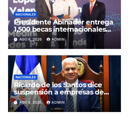
NACIONALES
Presidente Abinader entrega
1,500 becas internacionales
para cursar programas de
AGO 6, 2026
ADMIN
especialización, maestrías y
doctorados en universidades
del extranjero
NACIONALES
Ricardo de los Santos dice
suspensión a empresas de
senadores no es una sanción
AGO 6, 2026
ADMIN