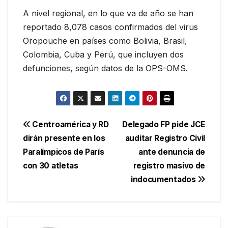
A nivel regional, en lo que va de año se han
reportado 8,078 casos confirmados del virus
Oropouche en países como Bolivia, Brasil,
Colombia, Cuba y Perú, que incluyen dos
defunciones, según datos de la OPS-OMS.
Navegación
Centroamérica y RD
Delegado FP pide JCE
dirán presente en los
auditar Registro Civil
de
Paralímpicos de París
ante denuncia de
entradas
con 30 atletas
registro masivo de
indocumentados