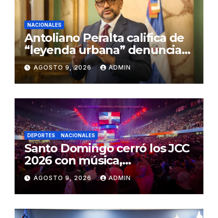
NACIONALES
Antoliano Peralta califica de
“leyenda urbana” denuncias
de presiones a jueces de la
AGOSTO 9, 2026
ADMIN
SCJ
DEPORTES
NACIONALES
Santo Domingo cerró los JCC
2026 con música,
reconocimientos y alegría
AGOSTO 9, 2026
ADMIN