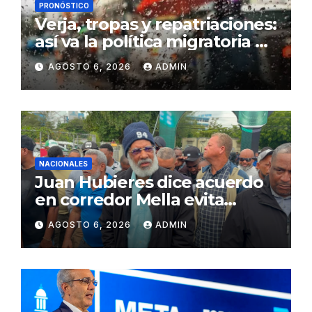
PRONÓSTICO
Verja, tropas y repatriaciones:
así va la política migratoria de
los seis años Luis Abinader
AGOSTO 6, 2026
ADMIN
NACIONALES
Juan Hubieres dice acuerdo
en corredor Mella evita
conflictos innecesarios
AGOSTO 6, 2026
ADMIN