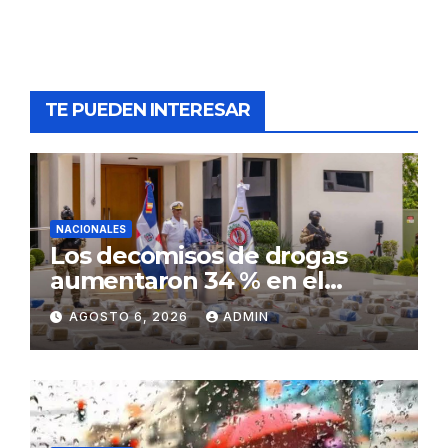
TE PUEDEN INTERESAR
NACIONALES
Los decomisos de drogas
aumentaron 34 % en el
primer semestre del 2026
AGOSTO 6, 2026
ADMIN