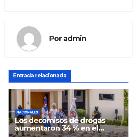
Por
admin
Entrada relacionada
NACIONALES
Los decomisos de drogas
aumentaron 34 % en el
primer semestre del 2026