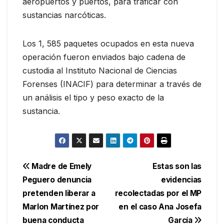
aeropuertos y puertos, para traficar con
sustancias narcóticas.
Los 1, 585 paquetes ocupados en esta nueva
operación fueron enviados bajo cadena de
custodia al Instituto Nacional de Ciencias
Forenses (INACIF) para determinar a través de
un análisis el tipo y peso exacto de la
sustancia.
Navegación
Madre de Emely
Estas son las
Peguero denuncia
evidencias
de
pretenden liberar a
recolectadas por el MP
entradas
Marlon Martínez por
en el caso Ana Josefa
buena conducta
García