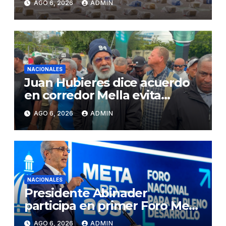
AGO 6, 2026
ADMIN
NACIONALES
Juan Hubieres dice acuerdo
en corredor Mella evita
conflictos innecesarios
AGO 6, 2026
ADMIN
NACIONALES
Presidente Abinader
participa en primer Foro Meta
RD 2036 con miras a impulsar
AGO 6, 2026
ADMIN