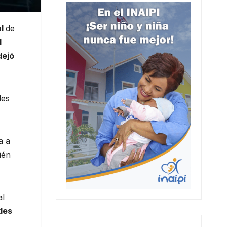
al
de
l
dejó
les
a a
ién
al
des