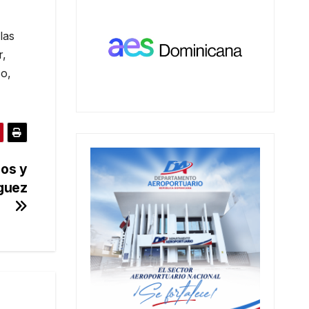
las
r,
so,
dos y
íguez