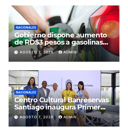
NACIONALES
Gobierno dispone aumento
de RD$3 pesos a gasolinas
premium y regular
AGOSTO 7, 2026
ADMIN
NACIONALES
Centro Cultural Banreservas
Santiago inaugura Primer
Congreso de Artesanos de
AGOSTO 7, 2026
ADMIN
Santiago