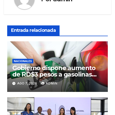
Entrada relacionada
NACIONALES
Gobierno dispone aumento
de RD$3 pesos a gasolinas
premium y regular
AGO 7, 2026
ADMIN