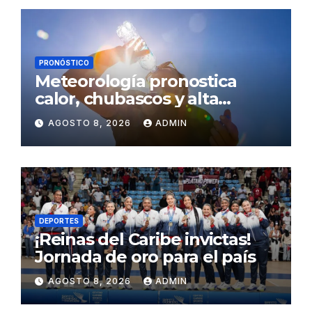
PRONÓSTICO
Meteorología pronostica
calor, chubascos y alta
concentración de polvo del
AGOSTO 8, 2026
ADMIN
Sahara para este sábado
DEPORTES
¡Reinas del Caribe invictas!
Jornada de oro para el país
AGOSTO 8, 2026
ADMIN