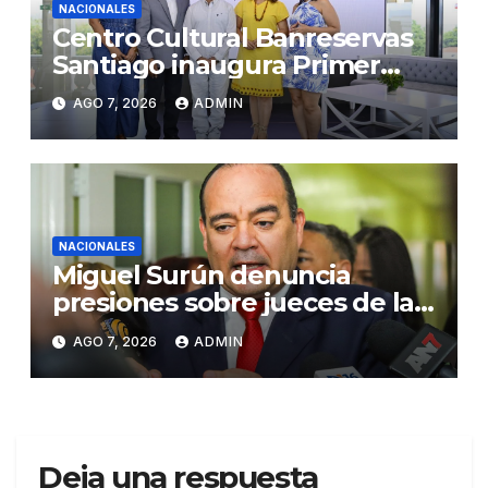
NACIONALES
Centro Cultural Banreservas
Santiago inaugura Primer
Congreso de Artesanos de
AGO 7, 2026
ADMIN
Santiago
NACIONALES
Miguel Surún denuncia
presiones sobre jueces de la
Suprema Corte de Justicia
AGO 7, 2026
ADMIN
Deja una respuesta