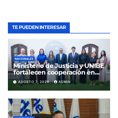
TE PUEDEN INTERESAR
NACIONALES
Ministerio de Justicia y UNIBE
fortalecen cooperación en
Justicia y Derechos Humanos
AGOSTO 7, 2026
ADMIN