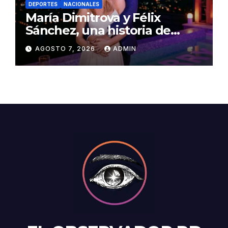
DEPORTES
NACIONALES
María Dimitrova y Félix
Sánchez, una historia de
amor escrita con medallas de
AGOSTO 7, 2026
ADMIN
oro