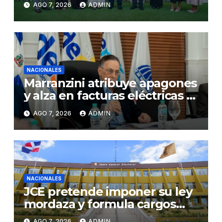
AGO 7, 2026
ADMIN
NACIONALES
Marranzini atribuye apagones
y alza en facturas eléctricas al
calor y procesos de
AGO 7, 2026
ADMIN
mantenimiento
NACIONALES
JCE pretende imponer su ley
mordaza y formula cargos
contra ACD Media por
AGO 7, 2026
ADMIN