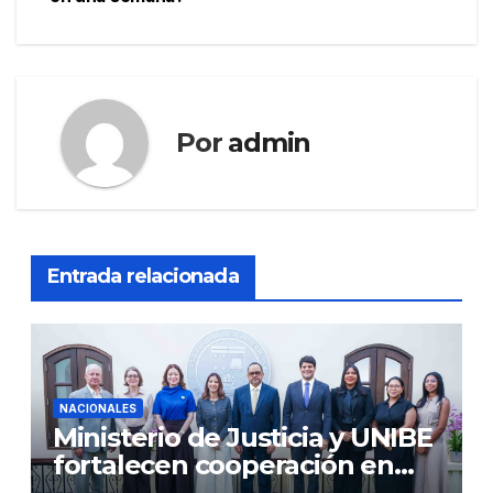
Por
admin
Entrada relacionada
NACIONALES
Ministerio de Justicia y UNIBE
fortalecen cooperación en
Justicia y Derechos Humanos