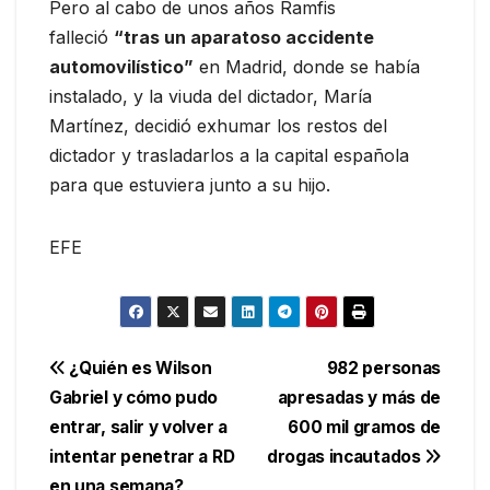
Pero al cabo de unos años Ramfis
falleció
“tras un aparatoso accidente
automovilístico”
en Madrid, donde se había
instalado, y la viuda del dictador, María
Martínez, decidió exhumar los restos del
dictador y trasladarlos a la capital española
para que estuviera junto a su hijo.
EFE
Navegación
¿Quién es Wilson
982 personas
Gabriel y cómo pudo
apresadas y más de
de
entrar, salir y volver a
600 mil gramos de
entradas
intentar penetrar a RD
drogas incautados
en una semana?