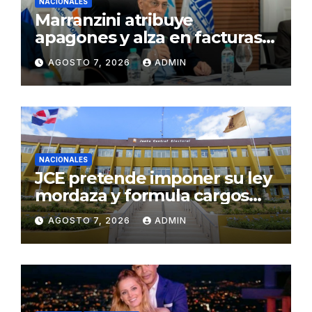
NACIONALES
Marranzini atribuye
apagones y alza en facturas
eléctricas al calor y procesos
AGOSTO 7, 2026
ADMIN
de mantenimiento
NACIONALES
JCE pretende imponer su ley
mordaza y formula cargos
contra ACD Media por
AGOSTO 7, 2026
ADMIN
publicar encuestas