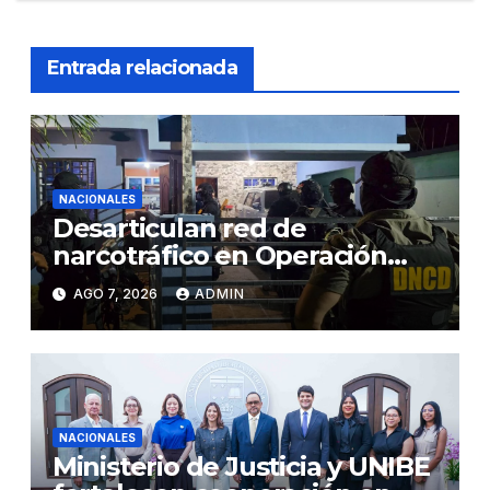
Entrada relacionada
NACIONALES
Desarticulan red de
narcotráfico en Operación
Lgtca
AGO 7, 2026
ADMIN
NACIONALES
Ministerio de Justicia y UNIBE