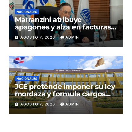
NACIONALES
Marranzini atribuye
apagones y alza en facturas
eléctricas al calor y procesos
AGOSTO 7, 2026
ADMIN
de mantenimiento
NACIONALES
JCE pretende imponer su ley
mordaza y formula cargos
contra ACD Media por
AGOSTO 7, 2026
ADMIN
publicar encuestas