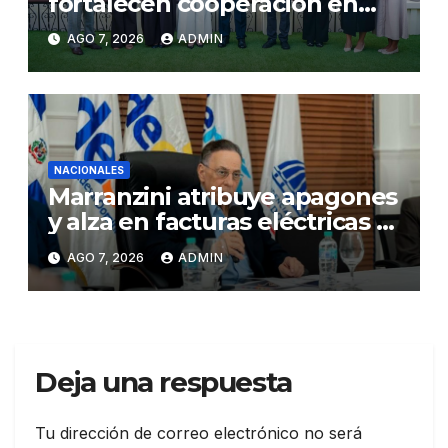
fortalecen cooperación en
Justicia y Derechos Humanos
AGO 7, 2026
ADMIN
NACIONALES
Marranzini atribuye apagones
y alza en facturas eléctricas al
calor y procesos de
AGO 7, 2026
ADMIN
mantenimiento
Deja una respuesta
Tu dirección de correo electrónico no será