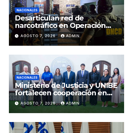
NACIONALES
Desarticulan red de
narcotráfico en Operación
Lgtca
AGOSTO 7, 2026
ADMIN
NACIONALES
Ministerio de Justicia y UNIBE
fortalecen cooperación en
Justicia y Derechos Humanos
AGOSTO 7, 2026
ADMIN