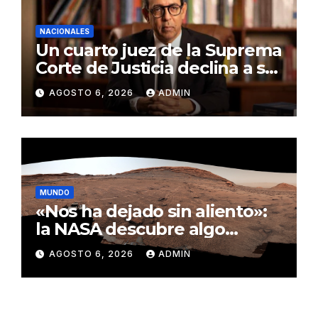
NACIONALES
Un cuarto juez de la Suprema
Corte de Justicia declina a ser
evaluado por el CNM
AGOSTO 6, 2026
ADMIN
MUNDO
«Nos ha dejado sin aliento»:
la NASA descubre algo
insólito en Marte
AGOSTO 6, 2026
ADMIN