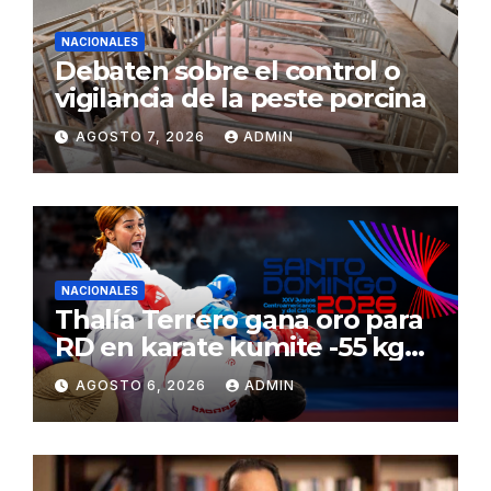
NACIONALES
Debaten sobre el control o
vigilancia de la peste porcina
AGOSTO 7, 2026
ADMIN
NACIONALES
Thalía Terrero gana oro para
RD en karate kumite -55 kg
en Santo Domingo 2026
AGOSTO 6, 2026
ADMIN