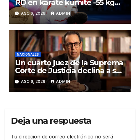
RD en karate kumite -55 kg
en Santo Domingo 2026
AGO 6, 2026
ADMIN
NACIONALES
Un cuarto juez de la Suprema
Corte de Justicia declina a ser
evaluado por el CNM
AGO 6, 2026
ADMIN
Deja una respuesta
Tu dirección de correo electrónico no será