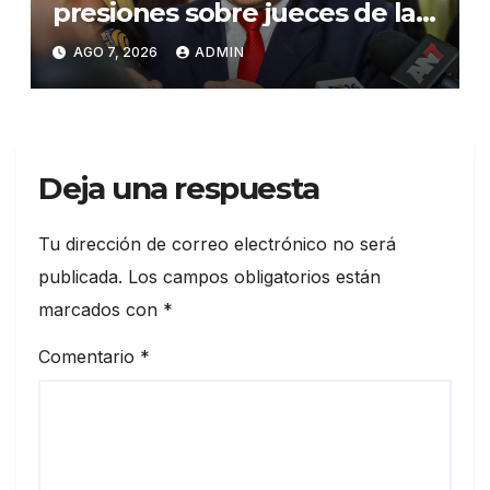
presiones sobre jueces de la
Suprema Corte de Justicia
AGO 7, 2026
ADMIN
Deja una respuesta
Tu dirección de correo electrónico no será
publicada.
Los campos obligatorios están
marcados con
*
Comentario
*