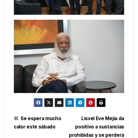
Navegación
Se espera mucho
Lisvel Eve Mejía da
calor este sábado
positivo a sustancias
de
prohibidas y se perderá