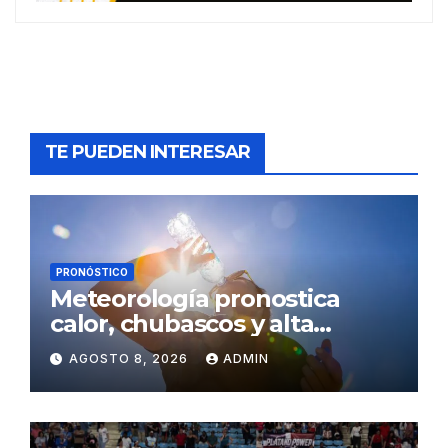
TE PUEDEN INTERESAR
PRONÓSTICO
Meteorología pronostica
calor, chubascos y alta
concentración de polvo del
AGOSTO 8, 2026
ADMIN
Sahara para este sábado