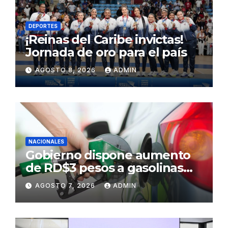
DEPORTES
¡Reinas del Caribe invictas!
Jornada de oro para el país
AGOSTO 8, 2026
ADMIN
NACIONALES
Gobierno dispone aumento
de RD$3 pesos a gasolinas
premium y regular
AGOSTO 7, 2026
ADMIN