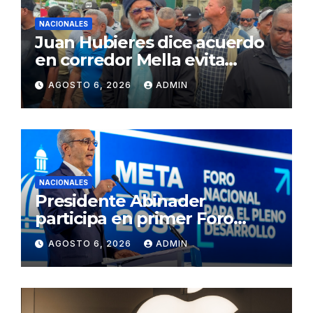
NACIONALES
Juan Hubieres dice acuerdo
en corredor Mella evita
conflictos innecesarios
AGOSTO 6, 2026
ADMIN
NACIONALES
Presidente Abinader
participa en primer Foro
Meta RD 2036 con miras a
AGOSTO 6, 2026
ADMIN
impulsar el crecimiento
económico, fortalecer las
instituciones y elevar la
productividad