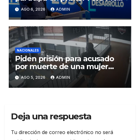
RD 2036 con miras a impulsar
AGO 6, 2026
ADMIN
el crecimiento económico,
fortalecer las instituciones y
elevar la productividad
NACIONALES
Piden prisión para acusado
por muerte de una mujer
durante intento de robo en
AGO 5, 2026
ADMIN
plaza comercial en Piantini
Deja una respuesta
Tu dirección de correo electrónico no será