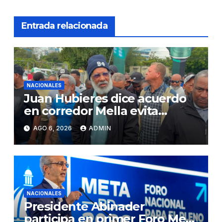
Entrada relacionada
NACIONALES
Juan Hubieres dice acuerdo
en corredor Mella evita
conflictos innecesarios
AGO 6, 2026
ADMIN
NACIONALES
Presidente Abinader
participa en primer Foro Meta