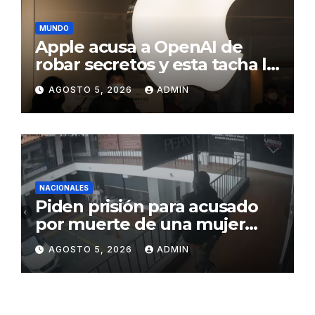
MUNDO
Apple acusa a OpenAI de
robar secretos y esta tacha la
demanda de «agresiva y
AGOSTO 5, 2026
ADMIN
personal»
NACIONALES
Piden prisión para acusado
por muerte de una mujer
durante intento de robo en
AGOSTO 5, 2026
ADMIN
plaza comercial en Piantini