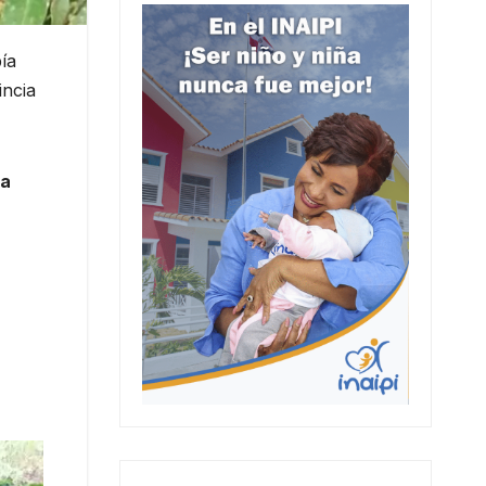
ía
incia
la