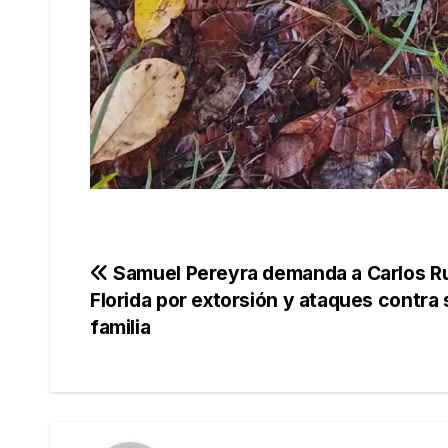
Navegación
Samuel Pereyra demanda a Carlos R
Florida por extorsión y ataques contra 
de
familia
entradas