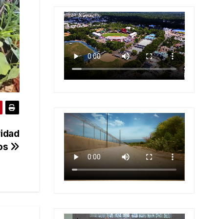
ridad
ros