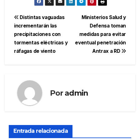
Navegación
Distintas vaguadas
Ministerios Salud y
incrementarán las
Defensa toman
de
precipitaciones con
medidas para evitar
entradas
tormentas eléctricas y
eventual penetración
ráfagas de viento
Antrax a RD
Por
admin
Entrada relacionada