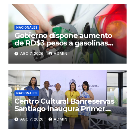
NACIONALES
Gobierno dispone aumento
de RD$3 pesos a gasolinas
premium y regular
AGO 7, 2026
ADMIN
NACIONALES
Centro Cultural Banreservas
Santiago inaugura Primer
Congreso de Artesanos de
AGO 7, 2026
ADMIN
Santiago