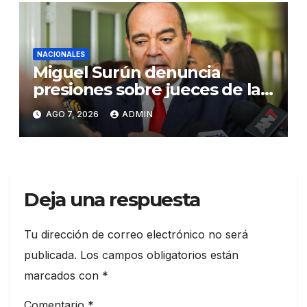
NACIONALES
Miguel Surún denuncia
presiones sobre jueces de la
Suprema Corte de Justicia
AGO 7, 2026
ADMIN
Deja una respuesta
Tu dirección de correo electrónico no será
publicada.
Los campos obligatorios están
marcados con
*
Comentario
*