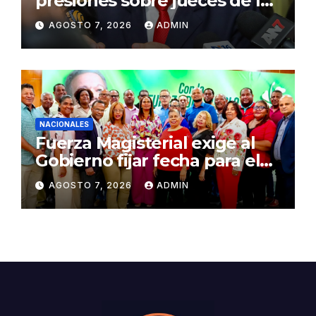
presiones sobre jueces de la
Suprema Corte de Justicia
AGOSTO 7, 2026
ADMIN
NACIONALES
Fuerza Magisterial exige al
Gobierno fijar fecha para el
pago de la Evaluación del
AGOSTO 7, 2026
ADMIN
Desempeño