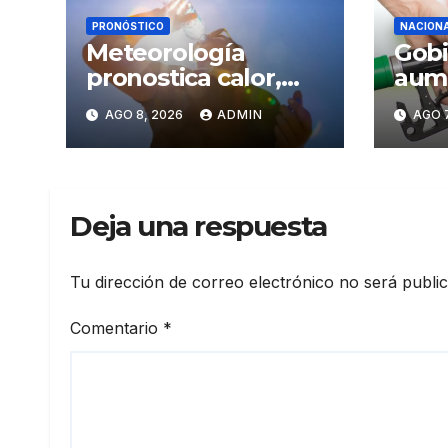
PRONÓSTICO
NACION
Meteorología
Gobi
pronostica calor,
aum
chubascos y alta
peso
AGO 8, 2026
ADMIN
AGO 7
concentración de
prem
polvo del Sahara
para este sábado
Deja una respuesta
Tu dirección de correo electrónico no será publi
Comentario
*