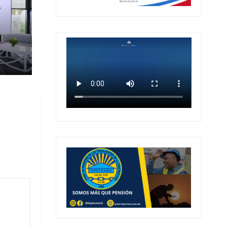
ra
o de