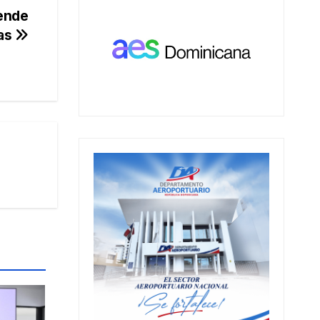
rende
mas