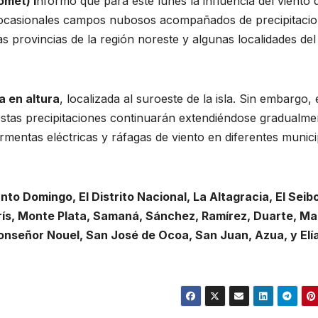
omet) i
nformó que para este lunes la influencia del viento 
o ocasionales campos nubosos acompañados de precipitaci
as provincias de la región noreste y algunas localidades del
 en altura
, localizada al suroeste de la isla. Sin embargo, 
 estas precipitaciones continuarán extendiéndose gradualme
mentas eléctricas y ráfagas de viento en diferentes munici
to Domingo, El Distrito Nacional, La Altagracia, El Seib
s, Monte Plata, Samaná, Sánchez, Ramírez, Duarte, Ma
onseñor Nouel, San José de Ocoa, San Juan, Azua, y Elí