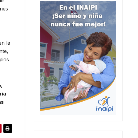
de
ones
en la
nte,
pios
o,
ría
as