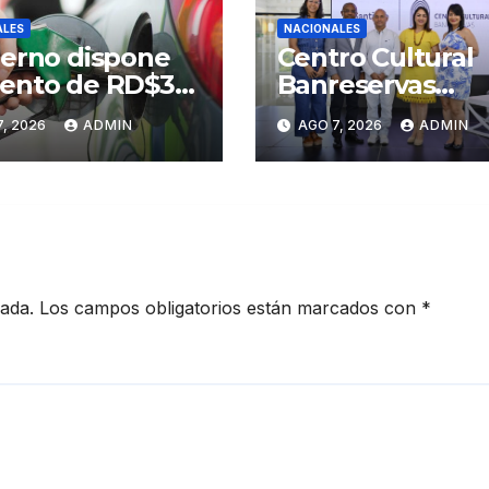
ALES
NACIONALES
erno dispone
Centro Cultural
ento de RD$3
Banreservas
s a gasolinas
Santiago inaugu
, 2026
ADMIN
AGO 7, 2026
ADMIN
ium y regular
Primer Congres
Artesanos de
Santiago
cada.
Los campos obligatorios están marcados con
*